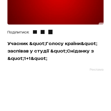
Поділитися:
Учасник &quot;Голосу країни&quot;
заспівав у студії &quot;Сніданку з
&quot;1+1&quot;
Реклама