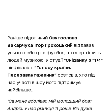
Раніше підопічний
Святослава
Вакарчука Ігор Грохоцький
віддавав
усього себе грі в футбол, а тепер тішить
людей музикою. У студії
"Сніданку з "1+1"
півфіналіст
"Голосу країни.
Перезавантаження"
розповів, хто під
час участі в шоу його підтримує
найбільше..
"За мене вболіває мій молодший брат
Андрій. У нас різниця 11 років. Він дуже