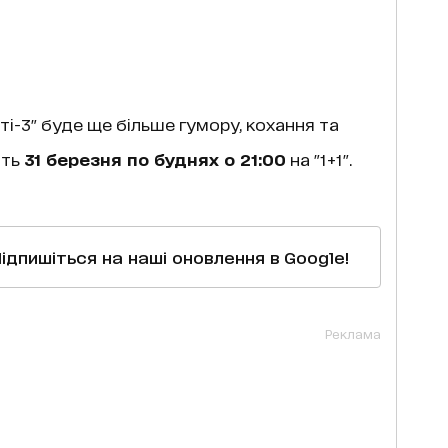
сті-3" буде ще більше гумору, кохання та
іть
31 березня по буднях о 21:00
на "1+1".
Підпишіться на наші оновлення в Google!
Реклама