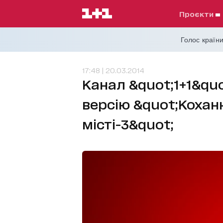
проєкти
Голос країни
17:48 | 20.03.2014
Канал &quot;1+1&qu
версію &quot;Кохан
місті-3&quot;