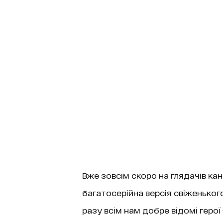
Вже зовсім скоро на глядачів кан
багатосерійна версія свіженького
разу всім нам добре відомі герої