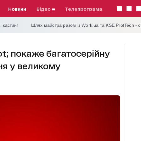
Новини
відео
телепрограма
: кастинг
Шлях майстра разом із Work.ua та KSE ProfTech - 
ot; покаже багатосерійну
ня у великому