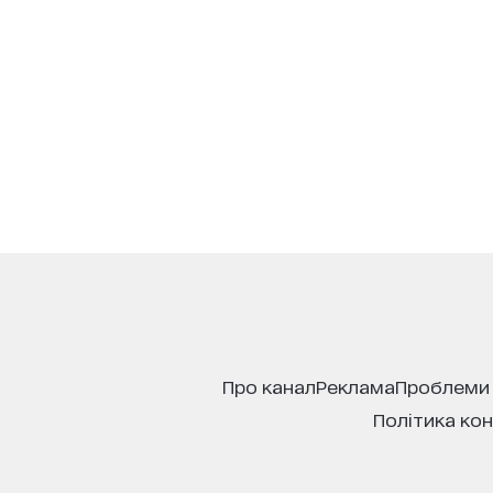
про канал
реклама
проблеми
політика ко