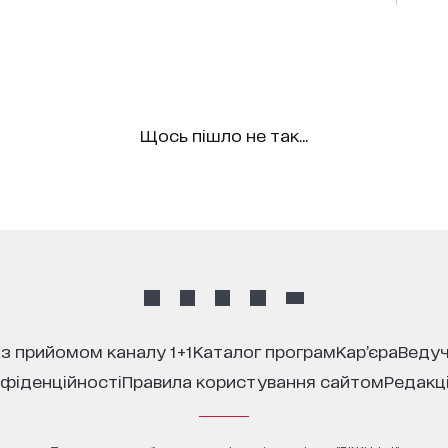
Щось пішло не так...
 з прийомом каналу 1+1
каталог програм
кар’єра
ведуч
нфіденційності
правила користування сайтом
редакц