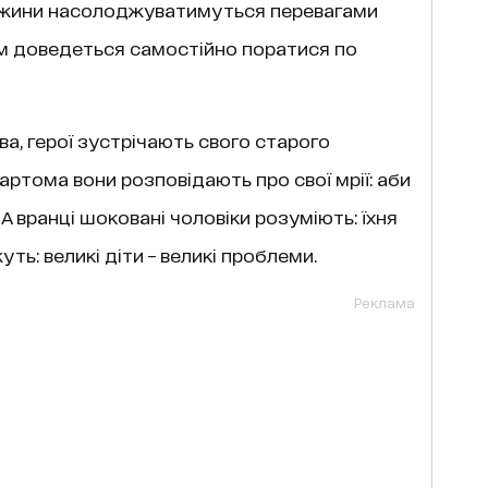
дружини насолоджуватимуться перевагами
ам доведеться самостійно поратися по
ва, герої зустрічають свого старого
артома вони розповідають про свої мрії: аби
 А вранці шоковані чоловіки розуміють: їхня
ть: великі діти – великі проблеми.
Реклама