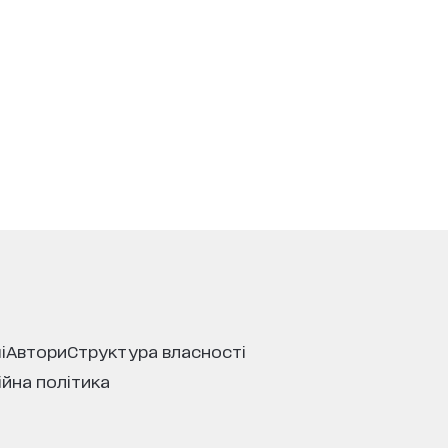
і
автори
структура власності
ійна політика