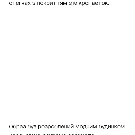
стегнах з покриттям з мікропаєток.
Образ був розроблений модним будинком