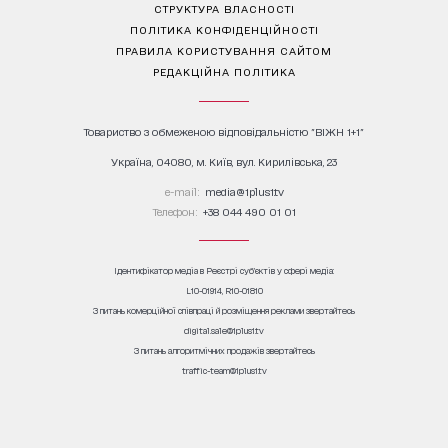
СТРУКТУРА ВЛАСНОСТІ
ПОЛІТИКА КОНФІДЕНЦІЙНОСТІ
ПРАВИЛА КОРИСТУВАННЯ САЙТОМ
РЕДАКЦІЙНА ПОЛІТИКА
Товариство з обмеженою відповідальністю "ВІЖН 1+1"
Україна, 04080, м. Київ, вул. Кирилівська, 23
е-mail:
media@1plus1.tv
Телефон:
+38 044 490 01 01
Ідентифікатор медіа в Реєстрі суб’єктів у сфері медіа:
L10-01914, R10-01810
З питань комерційної співпраці й розміщення реклами звертайтесь
digital.sale@1plus1.tv
З питань алгоритмічних продажів звертайтесь
traffic-team@1plus1.tv