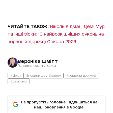
ЧИТАЙТЕ ТАКОЖ:
Ніколь Кідман, Демі Мур
та інші зірки: 10 найрозкішніших суконь на
червоній доріжці Оскара 2026
Вероніка Шмітт
Головна редакторка
#зірки
#новини шоу-бізнесу
#червона доріжка
#демі мур
Не пропустіть головне! Підпишіться на
наші оновлення в Google!