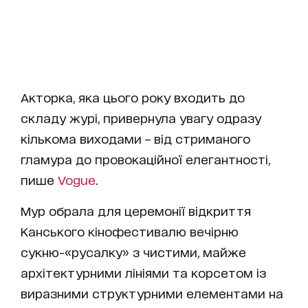
Акторка, яка цього року входить до
складу журі, привернула увагу одразу
кількома виходами – від стриманого
гламура до провокаційної елегантності,
пише
Vogue
.
Мур обрала для церемонії відкриття
Канського кінофестивалю вечірню
сукню-«русалку» з чистими, майже
архітектурними лініями та корсетом із
виразними структурними елементами на