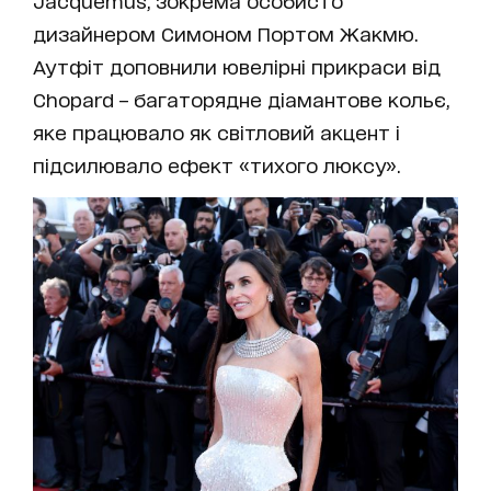
Jacquemus, зокрема особисто
дизайнером Симоном Портом Жакмю.
Аутфіт доповнили ювелірні прикраси від
Chopard – багаторядне діамантове кольє,
яке працювало як світловий акцент і
підсилювало ефект «тихого люксу».