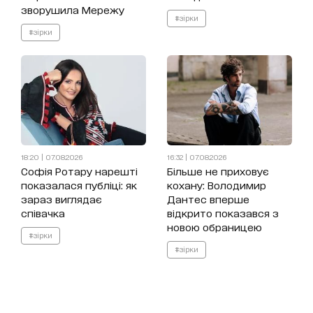
зворушила Мережу
#зірки
#зірки
18:20 | 07.08.2026
16:32 | 07.08.2026
Софія Ротару нарешті
Більше не приховує
показалася публіці: як
кохану: Володимир
зараз виглядає
Дантес вперше
співачка
відкрито показався з
новою обраницею
#зірки
#зірки