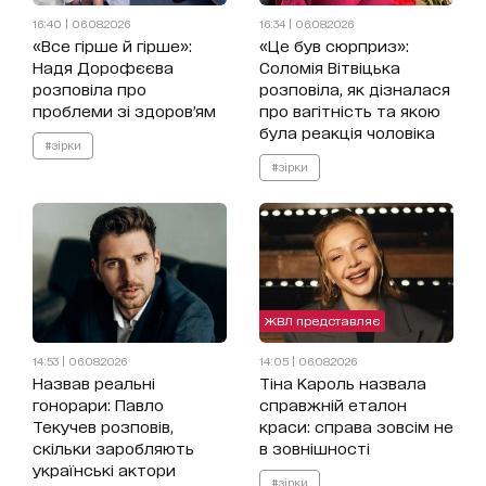
16:40 | 06.08.2026
16:34 | 06.08.2026
«Все гірше й гірше»:
«Це був сюрприз»:
Надя Дорофєєва
Соломія Вітвіцька
розповіла про
розповіла, як дізналася
проблеми зі здоров’ям
про вагітність та якою
була реакція чоловіка
#зірки
#зірки
ЖВЛ представляє
14:53 | 06.08.2026
14:05 | 06.08.2026
Назвав реальні
Тіна Кароль назвала
гонорари: Павло
справжній еталон
Текучев розповів,
краси: справа зовсім не
скільки заробляють
в зовнішності
українські актори
#зірки