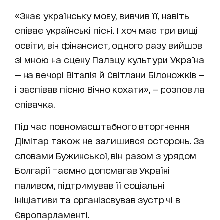
«Знає українську мову, вивчив її, навіть
співає українські пісні. І хоч має три вищі
освіти, він фінансист, одного разу вийшов
зі мною на сцену Палацу культури Україна
— на вечорі Віталія й Світлани Білоножків —
і заспівав пісню Вічно кохати», — розповіла
співачка.
Під час повномасштабного вторгнення
Дімітар також не залишився осторонь. За
словами Бужинської, він разом з урядом
Болгарії таємно допомагав Україні
паливом, підтримував її соціальні
ініціативи та організовував зустрічі в
Європарламенті.