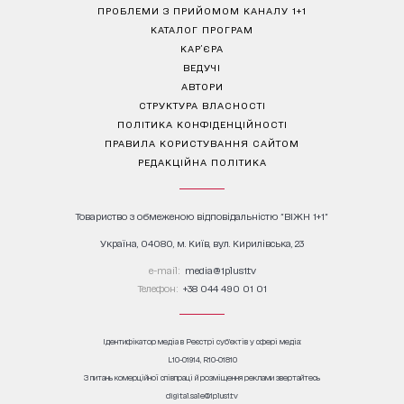
ПРОБЛЕМИ З ПРИЙОМОМ КАНАЛУ 1+1
КАТАЛОГ ПРОГРАМ
КАР’ЄРА
ВЕДУЧІ
АВТОРИ
СТРУКТУРА ВЛАСНОСТІ
ПОЛІТИКА КОНФІДЕНЦІЙНОСТІ
ПРАВИЛА КОРИСТУВАННЯ САЙТОМ
РЕДАКЦІЙНА ПОЛІТИКА
Товариство з обмеженою відповідальністю "ВІЖН 1+1"
Україна, 04080, м. Київ, вул. Кирилівська, 23
е-mail:
media@1plus1.tv
Телефон:
+38 044 490 01 01
Ідентифікатор медіа в Реєстрі суб’єктів у сфері медіа:
L10-01914, R10-01810
З питань комерційної співпраці й розміщення реклами звертайтесь
digital.sale@1plus1.tv