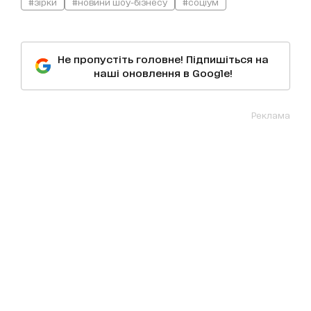
#зірки
#новини шоу-бізнесу
#соціум
Не пропустіть головне! Підпишіться на
наші оновлення в Google!
Реклама