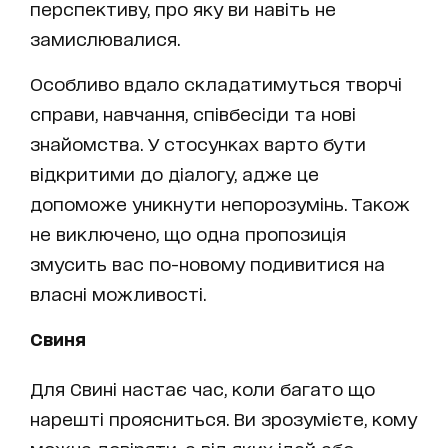
перспективу, про яку ви навіть не
замислювалися.
Особливо вдало складатимуться творчі
справи, навчання, співбесіди та нові
знайомства. У стосунках варто бути
відкритими до діалогу, адже це
допоможе уникнути непорозумінь. Також
не виключено, що одна пропозиція
змусить вас по-новому подивитися на
власні можливості.
Свиня
Для Свині настає час, коли багато що
нарешті проясниться. Ви зрозумієте, кому
можна довіряти, а від яких ідей або