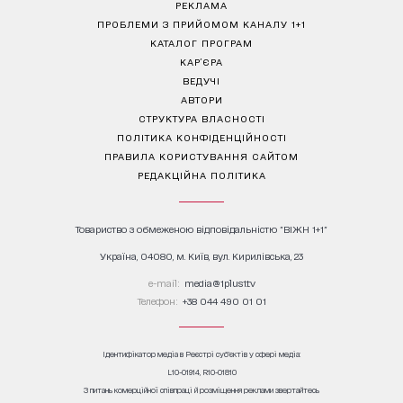
РЕКЛАМА
ПРОБЛЕМИ З ПРИЙОМОМ КАНАЛУ 1+1
КАТАЛОГ ПРОГРАМ
КАР’ЄРА
ВЕДУЧІ
АВТОРИ
СТРУКТУРА ВЛАСНОСТІ
ПОЛІТИКА КОНФІДЕНЦІЙНОСТІ
ПРАВИЛА КОРИСТУВАННЯ САЙТОМ
РЕДАКЦІЙНА ПОЛІТИКА
Товариство з обмеженою відповідальністю "ВІЖН 1+1"
Україна, 04080, м. Київ, вул. Кирилівська, 23
е-mail:
media@1plus1.tv
Телефон:
+38 044 490 01 01
Ідентифікатор медіа в Реєстрі суб’єктів у сфері медіа:
L10-01914, R10-01810
З питань комерційної співпраці й розміщення реклами звертайтесь