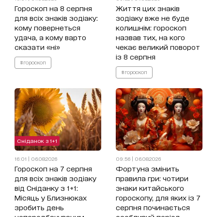
Гороскоп на 8 серпня
Життя цих знаків
для всіх знаків зодіаку:
зодіаку вже не буде
кому повернеться
колишнім: гороскоп
удача, а кому варто
назвав тих, на кого
сказати «ні»
чекає великий поворот
із 8 серпня
#гороскоп
#гороскоп
Сніданок з 1+1
16:01 | 06.08.2026
09:56 | 06.08.2026
Гороскоп на 7 серпня
Фортуна змінить
для всіх знаків зодіаку
правила гри: чотири
від Сніданку з 1+1:
знаки китайського
Місяць у Близнюках
гороскопу, для яких із 7
зробить день
серпня починається
непередбачуваним
особливий період