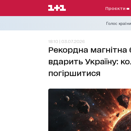
проєкти
Голос країни
18:10 | 03.07.2026
Рекордна магнітна 
вдарить Україну: к
погіршитися