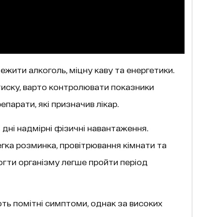
жити алкоголь, міцну каву та енергетики.
тиску, варто контролювати показники
епарати, які призначив лікар.
 дні надмірні фізичні навантаження.
егка розминка, провітрювання кімнати та
гти організму легше пройти період
ють помітні симптоми, однак за високих