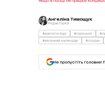
якщо в поїзді не працює кондиці
Ангеліна Тимощук
Редакторка
#магнітні бурі
#гороскоп
#п
#місячний календар
#соціум
Не пропустіть головне! 