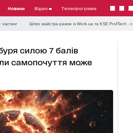
Новини
відео
телепрограма
: кастинг
Шлях майстра разом із Work.ua та KSE ProfTech - 
буря силою 7 балів
оли самопочуття може