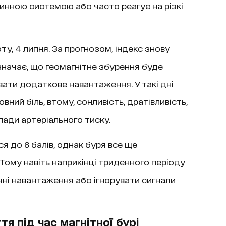
инною системою або часто реагує на різкі
ту, 4 липня. За прогнозом, індекс знову
означає, що геомагнітне збурення буде
вати додаткове навантаження. У такі дні
ний біль, втому, сонливість, дратівливість,
пади артеріального тиску.
ся до 6 балів, однак буря все ще
ому навіть наприкінці триденного періоду
чні навантаження або ігнорувати сигнали
я під час магнітної бурі