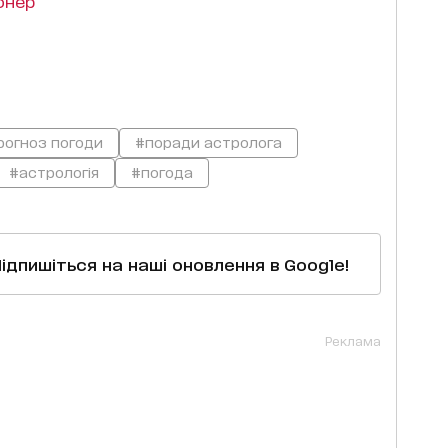
онер
рогноз погоди
#поради астролога
#астрологія
#погода
Підпишіться на наші оновлення в Google!
Реклама