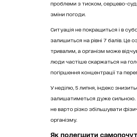
проблеми з тиском, серцево-суд
зміни погоди.
Ситуація не покращиться і в субо
залишиться на рівні 7 балів. Це 
тривалим, а організм може відчу
люди частіше скаржаться на голов
погіршення концентрації та пере
У неділю, 5 липня, індекс знизить
залишатиметься дуже сильною. Т
не варто різко збільшувати фізи
організму.
Як полегшити самопочутт