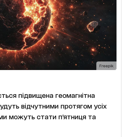
Freepik
ується підвищена геомагнітна
 будуть відчутними протягом усіх
ми можуть стати п’ятниця та