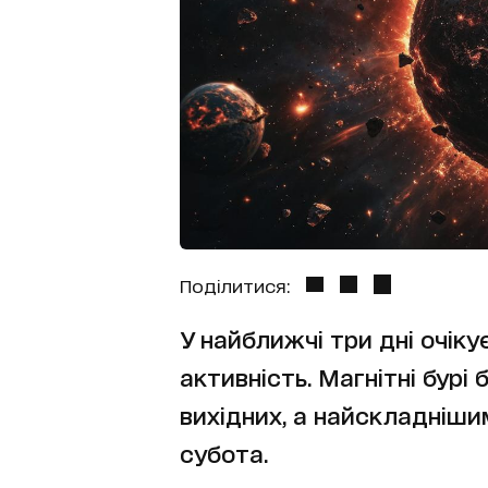
Поділитися:
У найближчі три дні очік
активність. Магнітні бурі
вихідних, а найскладніши
субота.