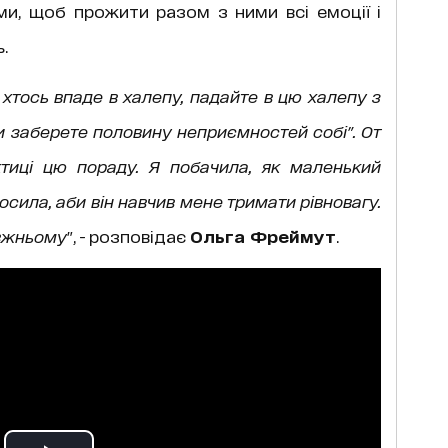
и, щоб прожити разом з ними всі емоції і
.
хтось впаде в халепу, падайте в цю халепу з
ви заберете половину неприємностей собі". От
ктиці цю пораду. Я побачила, як маленький
осила, аби він навчив мене тримати рівновагу.
авжньому
", - розповідає
Ольга Фреймут
.