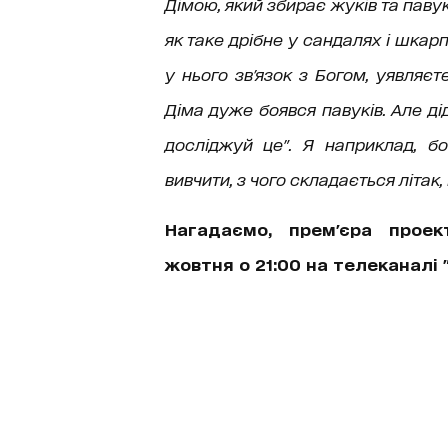
Дімою, який збирає жуків та павук
як таке дрібне у сандалях і шкар
у нього зв'язок з Богом, уявляєт
Діма дуже боявся павуків. Але ді
досліджуй це". Я наприклад, б
вивчити, з чого складається літак
Нагадаємо, прем'єра проект
жовтня о 21:00 на телеканалі "1