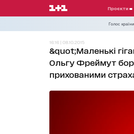
проєкти
Голос країни
16:16 | 08.10.2015
&quot;Маленькі гіг
Ольгу Фреймут боро
прихованими страх