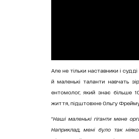
Але не тільки наставники і судд
й маленькі таланти навчать зі
ентомолог, який знає більше 1
життя, підштовхне Ольгу Фрейму
"
Наші маленькі гіганти мене орг
Наприклад, мені було так нія