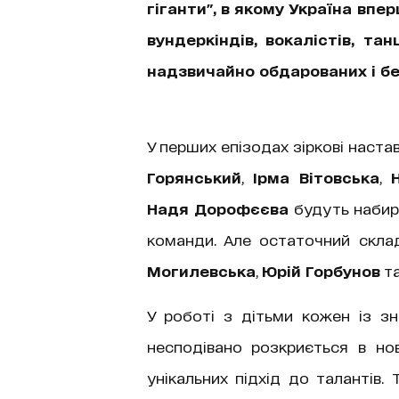
гіганти", в якому Україна впе
вундеркіндів, вокалістів, та
надзвичайно обдарованих і бе
У перших епізодах зіркові наст
Горянський
,
Ірма Вітовська
,
Надя Дорофєєва
будуть набира
команди. Але остаточний скла
Могилевська
,
Юрій Горбунов
т
У роботі з дітьми кожен із з
несподівано розкриється в но
унікальних підхід до талантів.