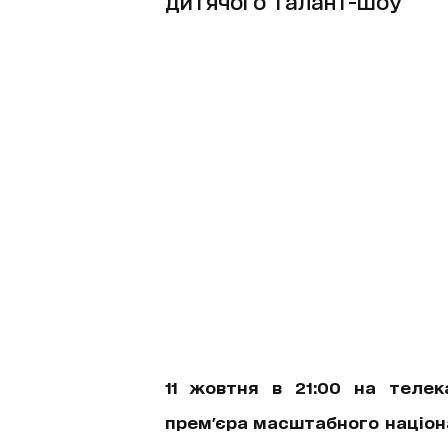
дитячого талант-шоу
11 жовтня в 21:00 на телека
прем'єра масштабного націон