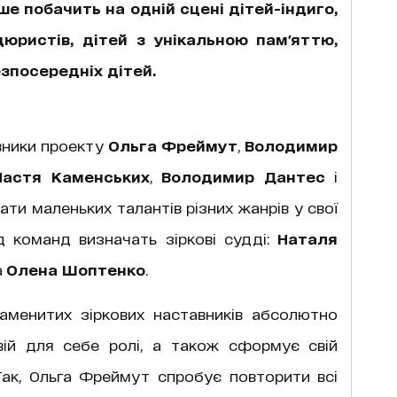
рше побачить на одній сцені дітей-індиго,
нцюристів, дітей з унікальною пам'яттю,
зпосередніх дітей.
авники проекту
Ольга Фреймут
,
Володимир
Настя Каменських
,
Володимир Дантес
і
ти маленьких талантів різних жанрів у свої
д команд визначать зіркові судді:
Наталя
а
Олена Шоптенко
.
наменитих зіркових наставників абсолютно
вій для себе ролі, а також сформує свій
 Так, Ольга Фреймут спробує повторити всі