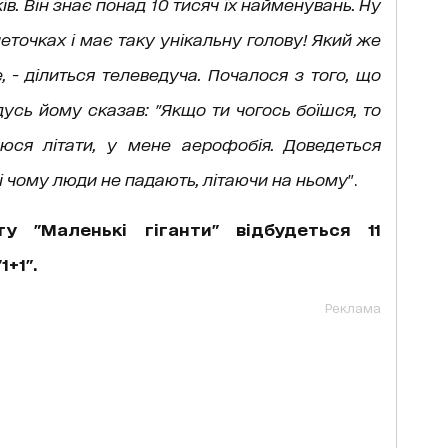
ів. Він знає понад 10 тисяч їх найменувань. Ну
петочках і має таку унікальну голову! Який же
е, - ділиться телеведуча. Почалося з того, що
дусь йому сказав: "Якщо ти чогось боїшся, то
оюся літати, у мене аерофобія. Доведеться
, і чому люди не падають, літаючи на ньому
".
у "Маленькі гіганти" відбудеться 11
+1".
Реклама