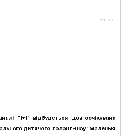
Реклама
налі "1+1" відбудеться довгоочікувана
ального дитячого талант-шоу "Маленькі