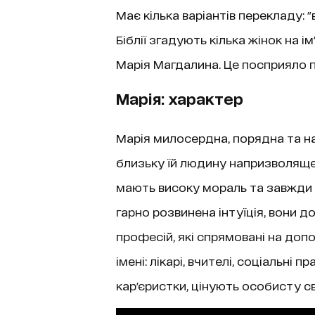
Має кілька варіантів перекладу: "вп
Біблії згадують кілька жінок на і
Марія Магдалина. Це посприяло п
Марія: характер
Марія милосердна, порядна та над
близьку їй людину напризволяще.
мають високу мораль та завжди 
гарно розвинена інтуїція, вони 
професій, які спрямовані на допо
імені: лікарі, вчителі, соціальні 
кар'єристки, цінують особисту с