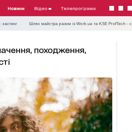
Новини
відео
телепрограма
: кастинг
Шлях майстра разом із Work.ua та KSE ProfTech - 
значення, походження,
сті