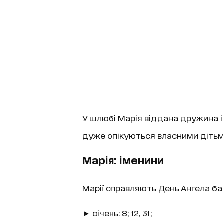
У шлюбі Марія віддана дружина і
дуже опікуються власними дітьм
Марія: іменини
Марії справляють День Ангела баг
► січень: 8; 12, 31;