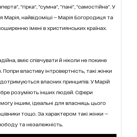
ерта", "гірка", "сумна", "пані", "самостійна". У
м'я Марія, найвідоміші — Марія Богородиця та
оширенню імені в християнських країнах.
ійна, вміє співчувати й ніколи не покине
 Попри властиву інтровертність, такі жінки
дотримуються власних принципів. У Марій
добре розуміють інших людей. Сфери
могу іншим, ідеальні для власниць цього
працівники тощо. За характером такі жінки —
вободу та незалежність.