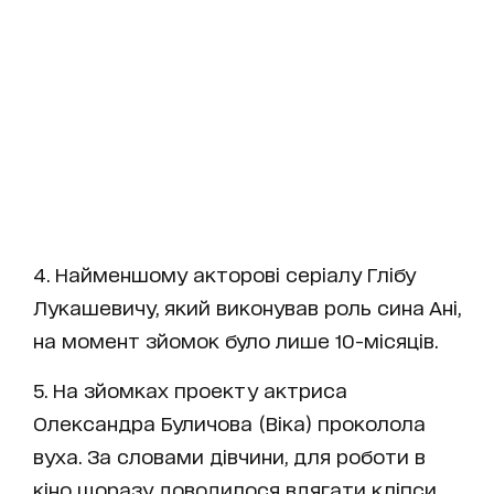
4. Найменшому акторові серіалу Глібу
Лукашевичу, який виконував роль сина Ані,
на момент зйомок було лише 10-місяців.
5. На зйомках проекту актриса
Олександра Буличова (Віка) проколола
вуха. За словами дівчини, для роботи в
кіно щоразу доводилося вдягати кліпси.