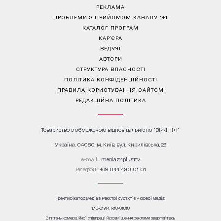
РЕКЛАМА
ПРОБЛЕМИ З ПРИЙОМОМ КАНАЛУ 1+1
КАТАЛОГ ПРОГРАМ
КАР’ЄРА
ВЕДУЧІ
АВТОРИ
СТРУКТУРА ВЛАСНОСТІ
ПОЛІТИКА КОНФІДЕНЦІЙНОСТІ
ПРАВИЛА КОРИСТУВАННЯ САЙТОМ
РЕДАКЦІЙНА ПОЛІТИКА
Товариство з обмеженою відповідальністю "ВІЖН 1+1"
Україна, 04080, м. Київ, вул. Кирилівська, 23
е-mail:
media@1plus1.tv
Телефон:
+38 044 490 01 01
Ідентифікатор медіа в Реєстрі суб’єктів у сфері медіа:
L10-01914, R10-01810
З питань комерційної співпраці й розміщення реклами звертайтесь