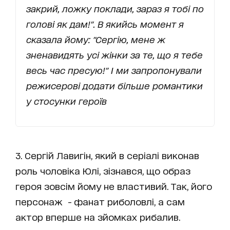
закрий, ложку поклади, зараз я тобі по
голові як дам!".
В якийсь момент я
сказала йому: "Сергію, мене ж
зненавидять усі жінки за те, що я тебе
весь час пресую!" І ми запропонували
режисерові додати більше романтики
у стосунки героїв
3. Сергій Лавигін, який в серіалі виконав
роль чоловіка Юлі, зізнався, що образ
героя зовсім йому не властивий. Так, його
персонаж - фанат риболовлі, а сам
актор вперше на зйомках рибалив.