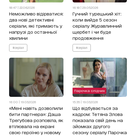
18:47 | 22.06.2026
16:18 | 29.05.2026
Неможливо відірватися:
Гучний турецький хіт:
два нові детективні
коли вийде 5 сезон
серіали, які тримають у
серіалу Журавлинний
напрузі до останньої
щербет і чи буде
хвилини
продовження
#серіал
#серіал
Парочка слідчих
16:00 | 19.03.2026
15:35 | 19.03.2026
«Мені навіть дозволили
Що відбувається за
бити партнера»: Даша
кадром: Тетяна Злова
Трегубова розповіла, як
показала свій день на
втілювала на екрані
зйомках другого
свою героїню у новому
сезону серіалу Парочка