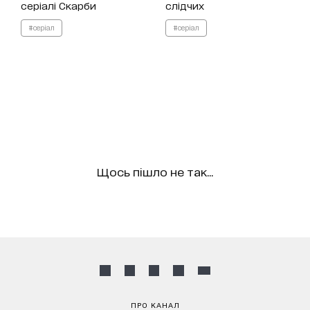
серіалі Скарби
слідчих
#серіал
#серіал
Щось пішло не так...
ПРО КАНАЛ