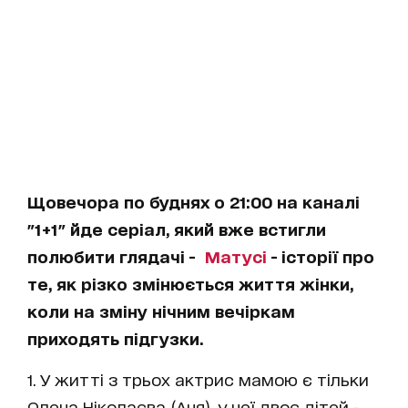
Щовечора по буднях о 21:00 на каналі
"1+1" йде серіал, який вже встигли
полюбити глядачі -
Матусі
- історії про
те, як різко змінюється життя жінки,
коли на зміну нічним вечіркам
приходять підгузки.
1. У житті з трьох актрис мамою є тільки
Олена Ніколаєва (Аня), у неї двоє дітей -