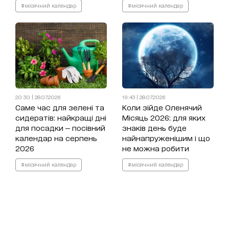
#місячний календар
#місячний календар
20:30 | 28.07.2026
19:43 | 28.07.2026
Саме час для зелені та
Коли зійде Оленячий
сидератів: найкращі дні
Місяць 2026: для яких
для посадки — посівний
знаків день буде
календар на серпень
найнапруженішим і що
2026
не можна робити
#місячний календар
#місячний календар