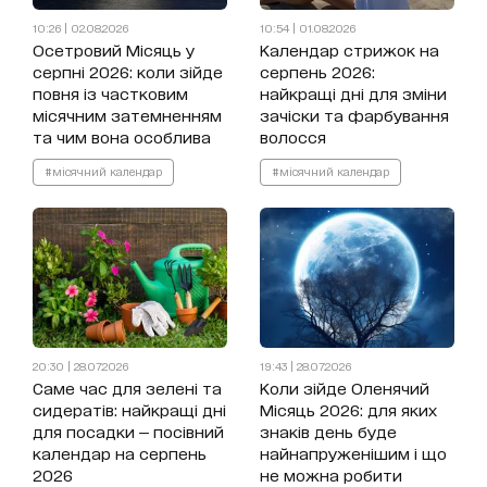
10:26 | 02.08.2026
10:54 | 01.08.2026
Осетровий Місяць у
Календар стрижок на
серпні 2026: коли зійде
серпень 2026:
повня із частковим
найкращі дні для зміни
місячним затемненням
зачіски та фарбування
та чим вона особлива
волосся
#місячний календар
#місячний календар
20:30 | 28.07.2026
19:43 | 28.07.2026
Саме час для зелені та
Коли зійде Оленячий
сидератів: найкращі дні
Місяць 2026: для яких
для посадки — посівний
знаків день буде
календар на серпень
найнапруженішим і що
2026
не можна робити