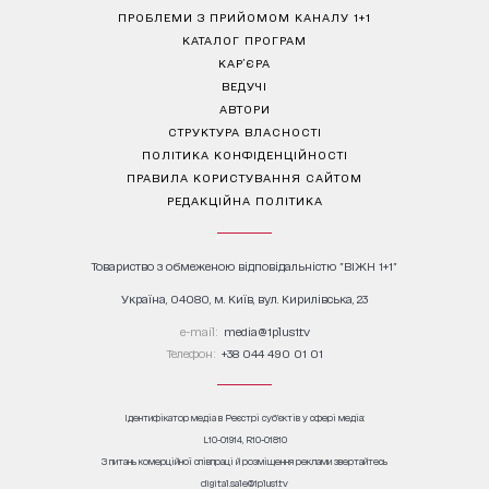
ПРОБЛЕМИ З ПРИЙОМОМ КАНАЛУ 1+1
КАТАЛОГ ПРОГРАМ
КАР’ЄРА
ВЕДУЧІ
АВТОРИ
СТРУКТУРА ВЛАСНОСТІ
ПОЛІТИКА КОНФІДЕНЦІЙНОСТІ
ПРАВИЛА КОРИСТУВАННЯ САЙТОМ
РЕДАКЦІЙНА ПОЛІТИКА
Товариство з обмеженою відповідальністю "ВІЖН 1+1"
Україна, 04080, м. Київ, вул. Кирилівська, 23
е-mail:
media@1plus1.tv
Телефон:
+38 044 490 01 01
Ідентифікатор медіа в Реєстрі суб’єктів у сфері медіа:
L10-01914, R10-01810
З питань комерційної співпраці й розміщення реклами звертайтесь
digital.sale@1plus1.tv