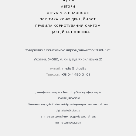
АВТОРИ
СТРУКТУРА ВЛАСНОСТІ
ПОЛІТИКА КОНФІДЕНЦІЙНОСТІ
ПРАВИЛА КОРИСТУВАННЯ САЙТОМ
РЕДАКЦІЙНА ПОЛІТИКА
Товариство з обмеженою відповідальністю "ВІЖН 1+1"
Україна, 04080, м. Київ, вул. Кирилівська, 23
е-mail:
media@1plus1.tv
Телефон:
+38 044 490 01 01
Ідентифікатор медіа в Реєстрі суб’єктів у сфері медіа:
L10-01914, R10-01810
З питань комерційної співпраці й розміщення реклами звертайтесь
digital.sale@1plus1.tv
З питань алгоритмічних продажів звертайтесь
traffic-team@1plus1.tv