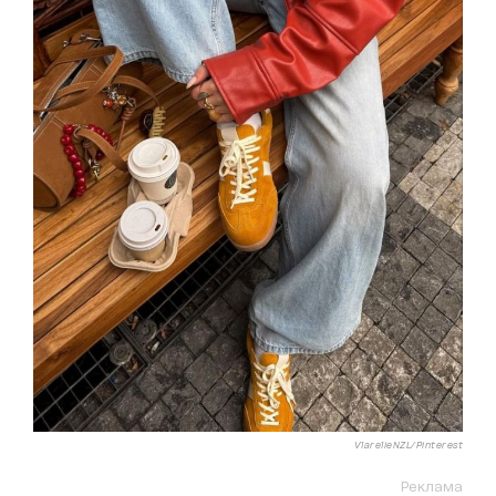
VlarelieNZL/Pinterest
Реклама