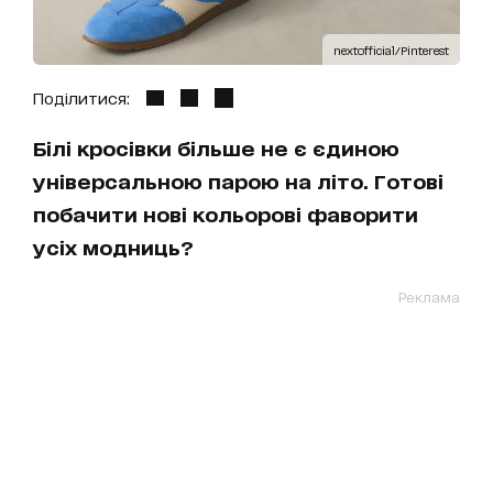
nextofficial/Pinterest
Поділитися:
Білі кросівки більше не є єдиною
універсальною парою на літо. Готові
побачити нові кольорові фаворити
усіх модниць?
Реклама