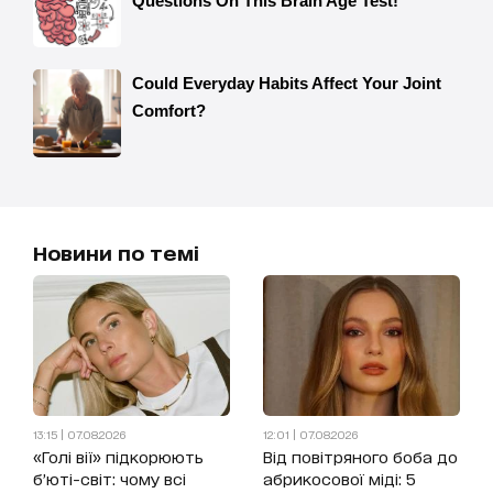
Новини по темі
13:15 | 07.08.2026
12:01 | 07.08.2026
«Голі вії» підкорюють
Від повітряного боба до
б’юті-світ: чому всі
абрикосової міді: 5