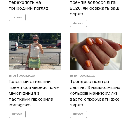
переходять на
трендів волосся літа
природний погляд
2026, які освіжать ваш
образ
#краса
#краса
18:01 | 06.08.2026
18:19 | 05.08.2026
Головний стильний
Трендова палітра
тренд соцмереж: чому
серпня: 8 наймодніших
мініспідниця з
кольорів манікюру, які
паєтками підкорила
варто спробувати вже
Instagram
зараз
#краса
#краса