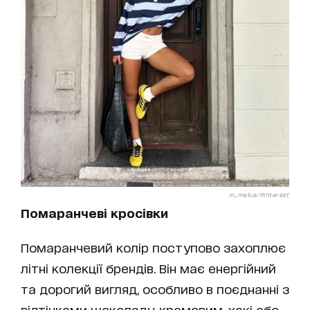
m_melua/Pinterest
Помаранчеві кросівки
Помаранчевий колір поступово захоплює
літні колекції брендів. Він має енергійний
та дорогий вигляд, особливо в поєднанні з
відтінками шоколаду, кремовим, хакі або