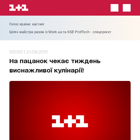
Голос країни: кастинг
Шлях майстра разом із Work.ua та KSE ProfTech - спецпроєкт
00:00 | 21.09.2011
На пацанок чекає тиждень
виснажливої кулінарії!