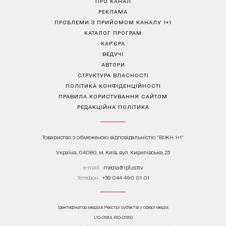
ПРО КАНАЛ
РЕКЛАМА
ПРОБЛЕМИ З ПРИЙОМОМ КАНАЛУ 1+1
КАТАЛОГ ПРОГРАМ
КАР’ЄРА
ВЕДУЧІ
АВТОРИ
СТРУКТУРА ВЛАСНОСТІ
ПОЛІТИКА КОНФІДЕНЦІЙНОСТІ
ПРАВИЛА КОРИСТУВАННЯ САЙТОМ
РЕДАКЦІЙНА ПОЛІТИКА
Товариство з обмеженою відповідальністю "ВІЖН 1+1"
Україна, 04080, м. Київ, вул. Кирилівська, 23
е-mail:
media@1plus1.tv
Телефон:
+38 044 490 01 01
Ідентифікатор медіа в Реєстрі суб’єктів у сфері медіа:
L10-01914, R10-01810