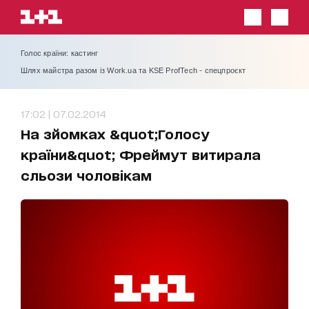
Голос країни: кастинг
Шлях майстра разом із Work.ua та KSE ProfTech - спецпроєкт
17:02 | 07.02.2014
На зйомках &quot;Голосу
країни&quot; Фреймут витирала
сльози чоловікам