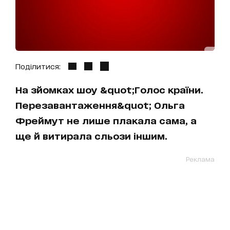
Поділитися:
На зйомках шоу &quot;Голос країни.
Перезавантаження&quot; Ольга
Фреймут не лише плакала сама, а
ще й витирала сльози іншим.
Реклама