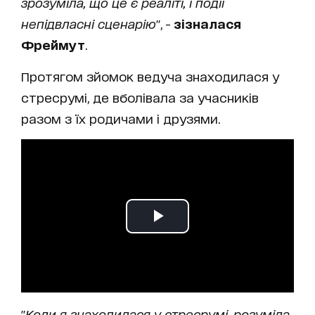
зрозуміла, що це є реаліті, і події
непідвласні сценарію
", -
зізналася
Фреймут
.
Протягом зйомок ведуча знаходилася у
стресрумі, де вболівала за учасників
разом з їх родичами і друзями.
"
Коли я знаходилася у стресрумі, розуміла,