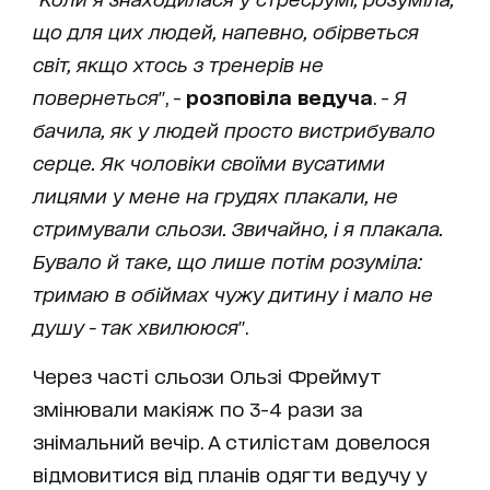
що для цих людей, напевно, обірветься
світ, якщо хтось з тренерів не
повернеться
", -
розповіла ведуча
. -
Я
бачила, як у людей просто вистрибувало
серце. Як чоловіки своїми вусатими
лицями у мене на грудях плакали, не
стримували сльози. Звичайно, і я плакала.
Бувало й таке, що лише потім розуміла:
тримаю в обіймах чужу дитину і мало не
душу - так хвилююся
".
Через часті сльози Ользі Фреймут
змінювали макіяж по 3-4 рази за
знімальний вечір. А стилістам довелося
відмовитися від планів одягти ведучу у