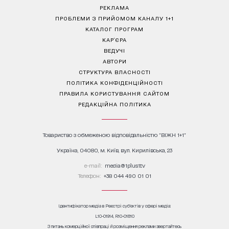
РЕКЛАМА
ПРОБЛЕМИ З ПРИЙОМОМ КАНАЛУ 1+1
КАТАЛОГ ПРОГРАМ
КАР’ЄРА
ВЕДУЧІ
АВТОРИ
СТРУКТУРА ВЛАСНОСТІ
ПОЛІТИКА КОНФІДЕНЦІЙНОСТІ
ПРАВИЛА КОРИСТУВАННЯ САЙТОМ
РЕДАКЦІЙНА ПОЛІТИКА
Товариство з обмеженою відповідальністю "ВІЖН 1+1"
Україна, 04080, м. Київ, вул. Кирилівська, 23
е-mail:
media@1plus1.tv
Телефон:
+38 044 490 01 01
Ідентифікатор медіа в Реєстрі суб’єктів у сфері медіа:
L10-01914, R10-01810
З питань комерційної співпраці й розміщення реклами звертайтесь