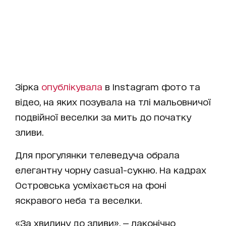
Зірка
опублікувала
в Instagram фото та
відео, на яких позувала на тлі мальовничої
подвійної веселки за мить до початку
зливи.
Для прогулянки телеведуча обрала
елегантну чорну casual-сукню. На кадрах
Островська усміхається на фоні
яскравого неба та веселки.
«За хвилину до зливи», — лаконічно