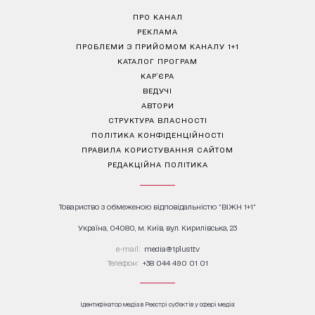
ПРО КАНАЛ
РЕКЛАМА
ПРОБЛЕМИ З ПРИЙОМОМ КАНАЛУ 1+1
КАТАЛОГ ПРОГРАМ
КАР’ЄРА
ВЕДУЧІ
АВТОРИ
СТРУКТУРА ВЛАСНОСТІ
ПОЛІТИКА КОНФІДЕНЦІЙНОСТІ
ПРАВИЛА КОРИСТУВАННЯ САЙТОМ
РЕДАКЦІЙНА ПОЛІТИКА
Товариство з обмеженою відповідальністю "ВІЖН 1+1"
Україна, 04080, м. Київ, вул. Кирилівська, 23
е-mail:
media@1plus1.tv
Телефон:
+38 044 490 01 01
Ідентифікатор медіа в Реєстрі суб’єктів у сфері медіа: