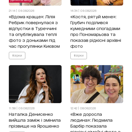
21:14 | 09.08.2026
14:34 | 09.08.2026
«Вдома краще»: Лілія
«Костя, рятуй мене»:
Ребрик повернулася з
Грубич поділився
відпустки в Туреччині
кумедними спогадами
та опублікувала теплі
про Пономарьова та
фото з доньками під
показав рідкісні архівні
час прогулянки Києвом
фото
#зірки
#зірки
11:58 | 09.08.2026
12:42 | 08.08.2026
Наталка Денисенко
«Вже доросла
вийшла заміж і змінила
людина»: Людмила
прізвище на Ярошенко
Барбір показала
рідкісні сімейні фото з