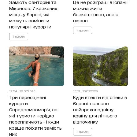
Замість Санторіні та
Це не розіграш: в Іспанії
Міконоса: 7 казкових
можна жити
місць у Європі, які
безкоштовно, але є
можуть замінити
нюанс
популярні курорти
#тревел
#тревел
17:54 | 29.07.2026
15:13 | 23.07.2026
Три переоцінені
Куди втекти від спеки в
курорти
Європі: названо
Середземномор’я, за
найпрохолоднішу
які туристи нерідко
країну для літнього
переплачують - і куди
відпочинку
краще поїхати замість
#тревел
них