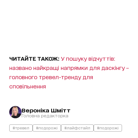
ЧИТАЙТЕ ТАКОЖ:
У пошуку відчуттів:
названо найкращі напрямки для даскінгу –
головного тревел-тренду для
сповільнення
Вероніка Шмітт
Головна редакторка
#тревел
#подорожі
#лайфстайл
#подорожі