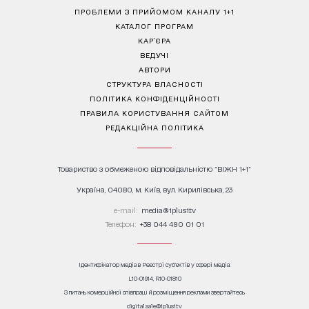
ПРОБЛЕМИ З ПРИЙОМОМ КАНАЛУ 1+1
КАТАЛОГ ПРОГРАМ
КАР’ЄРА
ВЕДУЧІ
АВТОРИ
СТРУКТУРА ВЛАСНОСТІ
ПОЛІТИКА КОНФІДЕНЦІЙНОСТІ
ПРАВИЛА КОРИСТУВАННЯ САЙТОМ
РЕДАКЦІЙНА ПОЛІТИКА
Товариство з обмеженою відповідальністю "ВІЖН 1+1"
Україна, 04080, м. Київ, вул. Кирилівська, 23
е-mail:
media@1plus1.tv
Телефон:
+38 044 490 01 01
Ідентифікатор медіа в Реєстрі суб’єктів у сфері медіа:
L10-01914, R10-01810
З питань комерційної співпраці й розміщення реклами звертайтесь
digital.sale@1plus1.tv