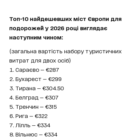
Топ-10 найдешевших міст Європи для
подорожей у 2026 році виглядає
наступним чином:
(загальна вартість набору туристичних
витрат для двох осіб)
Сараєво — €287
Бухарест — €299
Тирана — €304.50
Белград — €307
Тренчин — €315
Рига — €322
Лілль — €334
Вільнюс — €334