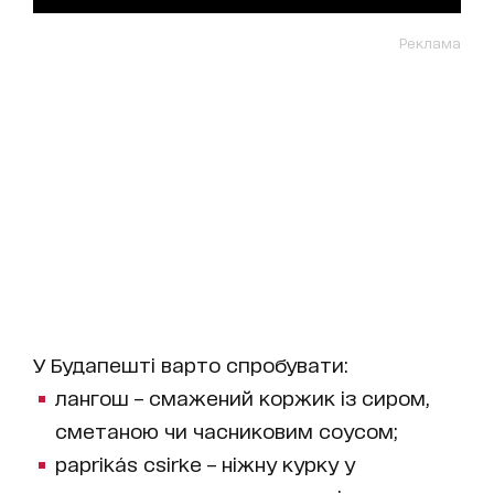
Реклама
У Будапешті варто спробувати:
лангош – смажений коржик із сиром,
сметаною чи часниковим соусом;
paprikás csirke – ніжну курку у