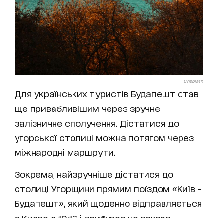
Unsplash
Для українських туристів Будапешт став
ще привабливішим через зручне
залізничне сполучення. Дістатися до
угорської столиці можна потягом через
міжнародні маршрути.
Зокрема, найзручніше дістатися до
столиці Угорщини прямим поїздом «Київ –
Будапешт», який щоденно відправляється
з Києва о 10:16 і прибуває на вокзал