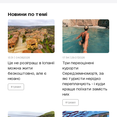
Новини по темі
13:31 | 04.08.2026
17:54 | 29.07.2026
Це не розіграш: в Іспанії
Три переоцінені
можна жити
курорти
безкоштовно, але є
Середземномор’я, за
нюанс
які туристи нерідко
переплачують - і куди
#тревел
краще поїхати замість
них
#тревел