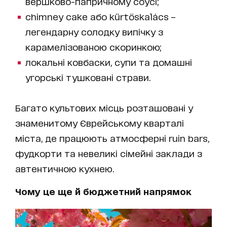
вершково-папричному соусі;
chimney cake або kürtőskalács –
легендарну солодку випічку з
карамелізованою скоринкою;
локальні ковбаски, супи та домашні
угорські тушковані страви.
Багато культових місць розташовані у
знаменитому Єврейському кварталі
міста, де працюють атмосферні ruin bars,
фудкорти та невеликі сімейні заклади з
автентичною кухнею.
Чому це ще й бюджетний напрямок