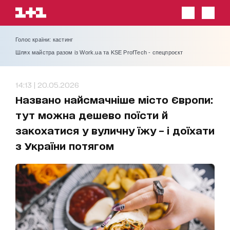
Голос країни: кастинг
Шлях майстра разом із Work.ua та KSE ProfTech - спецпроєкт
14:13 | 20.05.2026
Названо найсмачніше місто Європи:
тут можна дешево поїсти й
закохатися у вуличну їжу – і доїхати
з України потягом