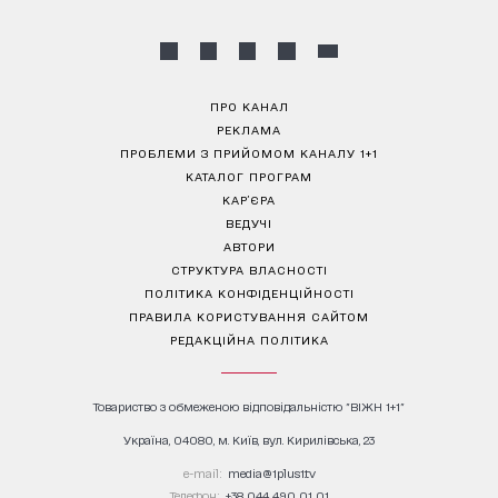
ПРО КАНАЛ
РЕКЛАМА
ПРОБЛЕМИ З ПРИЙОМОМ КАНАЛУ 1+1
КАТАЛОГ ПРОГРАМ
КАР’ЄРА
ВЕДУЧІ
АВТОРИ
СТРУКТУРА ВЛАСНОСТІ
ПОЛІТИКА КОНФІДЕНЦІЙНОСТІ
ПРАВИЛА КОРИСТУВАННЯ САЙТОМ
РЕДАКЦІЙНА ПОЛІТИКА
Товариство з обмеженою відповідальністю "ВІЖН 1+1"
Україна, 04080, м. Київ, вул. Кирилівська, 23
е-mail:
media@1plus1.tv
Телефон:
+38 044 490 01 01