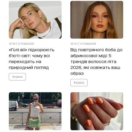
13:15 | 07.08.2026
12:01 | 07.08.2026
«Голі вії» підкорюють
Від повітряного боба до
б’юті-світ: чому всі
абрикосової міді: 5
переходять на
трендів волосся літа
природний погляд
2026, які освіжать ваш
образ
#краса
#краса