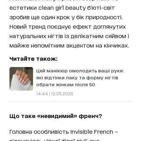
естетики clean girl beauty б’юті-світ
зробив ще один крок у бік природності.
Новий тренд поєднує ефект доглянутих
натуральних нігтів із делікатним сяйвом і
майже непомітним акцентом на кінчиках.
Читайте також:
Цей манікюр омолодить ваші руки:
які відтінки лаку та форму нігтів
обрати жінкам після 50
14:44 | 12.05.2026
Що таке «невидимий» френч?
Головна особливість Invisible French –
відсутність чіткої білої лінії, яка