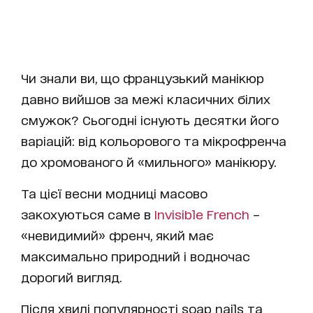
Чи знали ви, що французький манікюр
давно вийшов за межі класичних білих
смужок? Сьогодні існують десятки його
варіацій: від кольорового та мікрофренча
до хромованого й «мильного» манікюру.
Та цієї весни модниці масово
закохуються саме в
Invisible French
–
«невидимий» френч, який має
максимально природний і водночас
дорогий вигляд.
Після хвилі популярності soap nails та