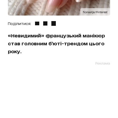
fionaatje/Pinterest
Поділитися:
«Невидимий» французький манікюр
став головним б’юті-трендом цього
року.
Реклама