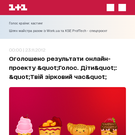
Голос країни: кастинг
Шлях майстра разом із Work.ua та KSE ProfTech - спецпроєкт
00:00 | 23.11.2012
Оголошено результати онлайн-
проекту &quot;Голос. Діти&quot;:
&quot;Твій зірковий час&quot;