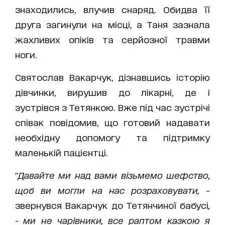
знаходились, влучив снаряд. Обидва її
друга загинули на місці, а Таня зазнала
жахливих опіків та серйозної травми
ноги.
Святослав Вакарчук, дізнавшись історію
дівчинки, вирушив до лікарні, де і
зустрівся з Тетянкою. Вже під час зустрічі
співак повідомив, що готовий надавати
необхідну допомогу та підтримку
маленькій пацієнтці.
"
Давайте ми над вами візьмемо шефство,
щоб ви могли на нас розраховувати,
-
звернувся Вакарчук до Тетянчиної бабусі
,
- ми не чарівники, все раптом казкою я