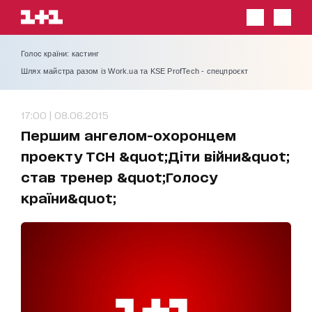
Голос країни: кастинг
Шлях майстра разом із Work.ua та KSE ProfTech - спецпроєкт
17:00 | 08.06.2015
Першим ангелом-охоронцем
проекту ТСН &quot;Діти війни&quot;
став тренер &quot;Голосу
країни&quot;