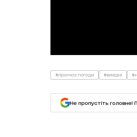
#прогноз погоди
#вихідні
#
Не пропустіть головне! 