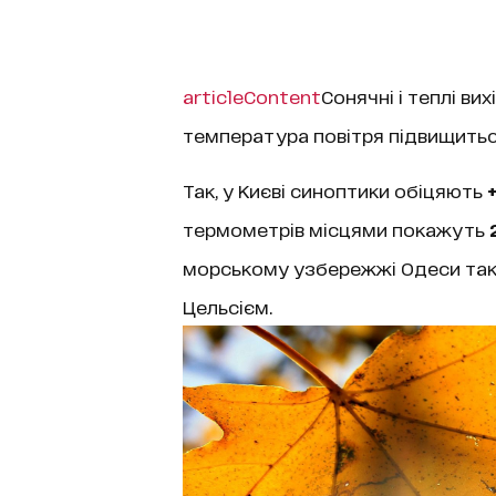
articleContent
Сонячні і теплі вих
температура повітря підвищитьс
Так, у Києві синоптики обіцяють
термометрів місцями покажуть
морському узбережжі Одеси так
Цельсієм.