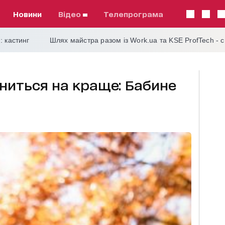
Новини
відео
телепрограма
: кастинг
Шлях майстра разом із Work.ua та KSE ProfTech - 
іниться на краще: Бабине