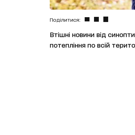
Поділитися:
Втішні новини від синоптик
потепління по всій територ