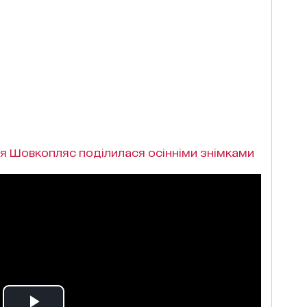
я Шовкопляс поділилася осінніми знімками