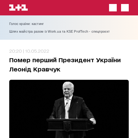
Голос країни: кастинг
Шлях майстра разом із Work.ua та KSE ProfTech - спецпроєкт
20:20 | 10.05.2022
Помер перший Президент України
Леонід Кравчук