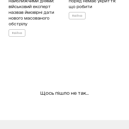
найближчими днями:
поряд немає укриття:
військовий експерт
що робити
назвав ймовірні дати
#війна
нового масованого
обстрілу
#війна
Щось пішло не так...