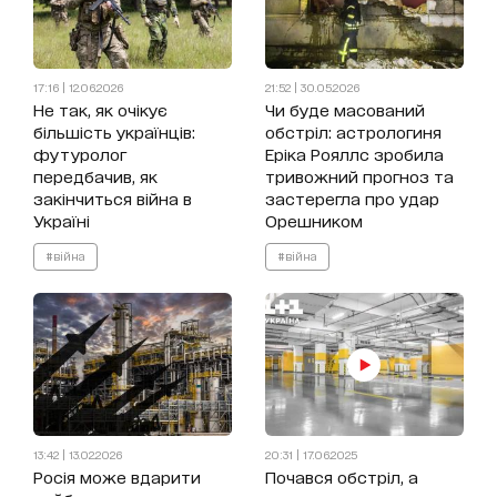
17:16 | 12.06.2026
21:52 | 30.05.2026
Не так, як очікує
Чи буде масований
більшість українців:
обстріл: астрологиня
футуролог
Еріка Рояллс зробила
передбачив, як
тривожний прогноз та
закінчиться війна в
застерегла про удар
Україні
Орешником
#війна
#війна
13:42 | 13.02.2026
20:31 | 17.06.2025
Росія може вдарити
Почався обстріл, а