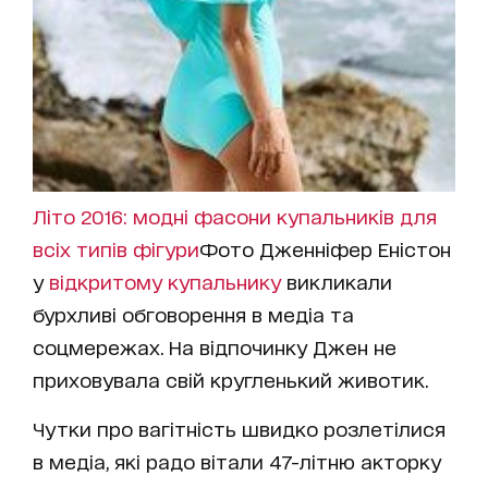
Літо 2016: модні фасони купальників для
всіх типів фігури
Фото Дженніфер Еністон
у
відкритому купальнику
викликали
бурхливі обговорення в медіа та
соцмережах. На відпочинку Джен не
приховувала свій кругленький животик.
Чутки про вагітність швидко розлетілися
в медіа, які радо вітали 47-літню акторку