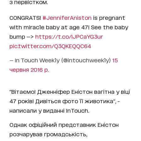
з первістком.
CONGRATS!
#JenniferAniston
is pregnant
with miracle baby at age 47! See the baby
bump —>
https://t.co/IJPCaYG3ur
pic.twitter.com/Q3QKEQQC64
— In Touch Weekly (@intouchweekly)
15
червня 2016 р.
"Вітаємо! Дженніфер Еністон вагітна у віці
47 років! Дивіться фото її животика", -
написали у виданні InTouch.
Однак офіційний представник Еністон
розчарував громадськість,