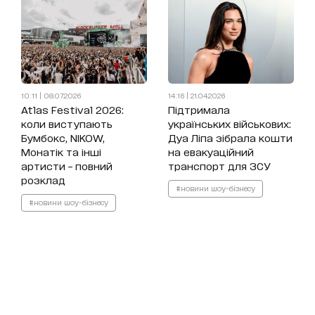
10:11 | 08.07.2026
14:16 | 21.04.2026
Atlas Festival 2026:
Підтримала
коли виступають
українських військових:
Бумбокс, NIKOW,
Дуа Ліпа зібрала кошти
Монатік та інші
на евакуаційний
артисти – повний
транспорт для ЗСУ
розклад
#новини шоу-бізнесу
#новини шоу-бізнесу