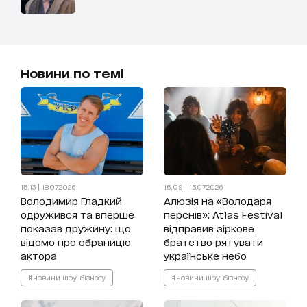
Новини по темі
15:13 | 18.07.2026
16:09 | 15.07.2026
Володимир Гладкий
Алюзія на «Володаря
одружився та вперше
перснів»: Atlas Festival
показав дружину: що
відправив зіркове
відомо про обраницю
братство рятувати
актора
українське небо
#новини шоу-бізнесу
#новини шоу-бізнесу