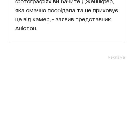
фотографіях ви бачите Дженніфер,
яка смачно пообідала та не приховує
це від камер, - заявив представник
Аністон.
Реклама