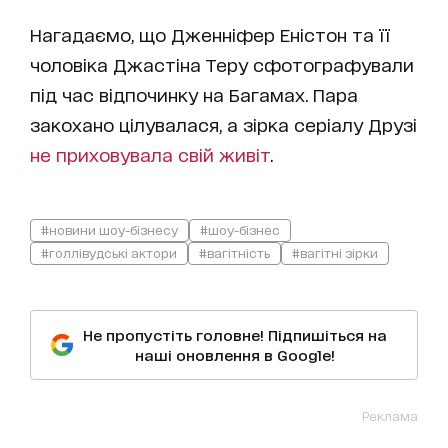
Нагадаємо, що Дженніфер Еністон та її
чоловіка Джастіна Теру сфотографували
під час відпочинку на Багамах. Пара
закохано цілувалася, а зірка серіалу Друзі
не приховувала свій живіт
.
#новини шоу-бізнесу
#шоу-бізнес
#голлівудські актори
#вагітність
#вагітні зірки
Не пропустіть головне! Підпишіться на
наші оновлення в Google!
Реклама