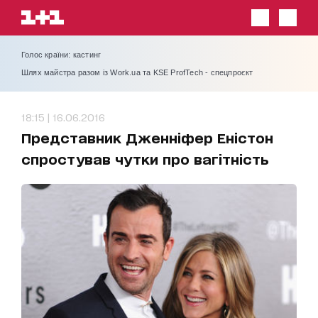
Голос країни: кастинг
Шлях майстра разом із Work.ua та KSE ProfTech - спецпроєкт
18:15 | 16.06.2016
Представник Дженніфер Еністон
спростував чутки про вагітність