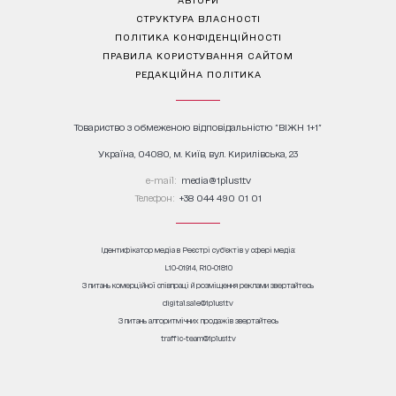
СТРУКТУРА ВЛАСНОСТІ
ПОЛІТИКА КОНФІДЕНЦІЙНОСТІ
ПРАВИЛА КОРИСТУВАННЯ САЙТОМ
РЕДАКЦІЙНА ПОЛІТИКА
Товариство з обмеженою відповідальністю "ВІЖН 1+1"
Україна, 04080, м. Київ, вул. Кирилівська, 23
е-mail:
media@1plus1.tv
Телефон:
+38 044 490 01 01
Ідентифікатор медіа в Реєстрі суб’єктів у сфері медіа:
L10-01914, R10-01810
З питань комерційної співпраці й розміщення реклами звертайтесь
digital.sale@1plus1.tv
З питань алгоритмічних продажів звертайтесь
traffic-team@1plus1.tv