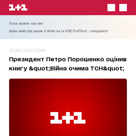
Голос країни: кастинг
Шлях майстра разом із Work.ua та KSE ProfTech - спецпроєкт
12:30 | 13.07.2015
Президент Петро Порошенко оцінив
книгу &quot;Війна очима ТСН&quot;