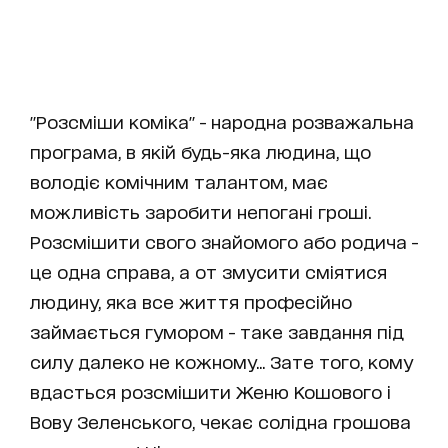
"Розсміши коміка" - народна розважальна
програма, в якій будь-яка людина, що
володіє комічним талантом, має
можливість заробити непогані гроші.
Розсмішити свого знайомого або родича -
це одна справа, а от змусити сміятися
людину, яка все життя професійно
займається гумором - таке завдання під
силу далеко не кожному... Зате того, кому
вдасться розсмішити Женю Кошового і
Вову Зеленського, чекає солідна грошова