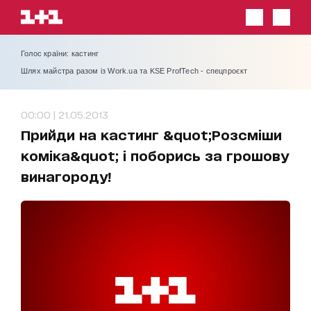
Голос країни: кастинг
Шлях майстра разом із Work.ua та KSE ProfTech - спецпроєкт
00:00 | 21.05.2013
Прийди на кастинг &quot;Розсміши
коміка&quot; і поборись за грошову
винагороду!