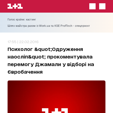
Голос країни: кастинг
Шлях майстра разом із Work.ua та KSE ProfTech - спецпроєкт
17:55 | 22.02.2016
Психолог &quot;Одруження
наосліп&quot; прокоментувала
перемогу Джамали у відборі на
Євробачення