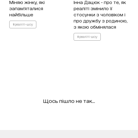
Міняю жінку, які
Інна Дацюк - про те, як
запам'яталися
реаліті змінило її
найбільше
стосунки з чоловіком і
про дружбу з родиною,
#реаліті-шоу
з якою обмінялася
#реаліті-шоу
Щось пішло не так...