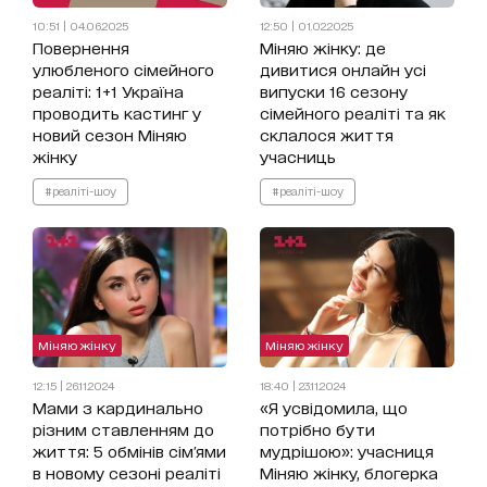
10:51 | 04.06.2025
12:50 | 01.02.2025
Повернення
Міняю жінку: де
улюбленого сімейного
дивитися онлайн усі
реаліті: 1+1 Україна
випуски 16 сезону
проводить кастинг у
сімейного реаліті та як
новий сезон Міняю
склалося життя
жінку
учасниць
#реаліті-шоу
#реаліті-шоу
Міняю жінку
Міняю жінку
12:15 | 26.11.2024
18:40 | 23.11.2024
Мами з кардинально
«Я усвідомила, що
різним ставленням до
потрібно бути
життя: 5 обмінів сім'ями
мудрішою»: учасниця
в новому сезоні реаліті
Міняю жінку, блогерка