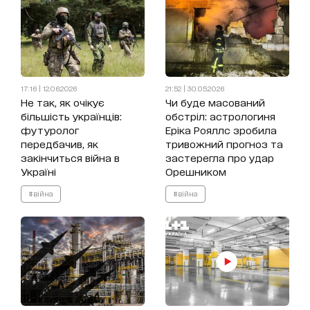
17:16 | 12.06.2026
21:52 | 30.05.2026
Не так, як очікує
Чи буде масований
більшість українців:
обстріл: астрологиня
футуролог
Еріка Рояллс зробила
передбачив, як
тривожний прогноз та
закінчиться війна в
застерегла про удар
Україні
Орешником
#війна
#війна