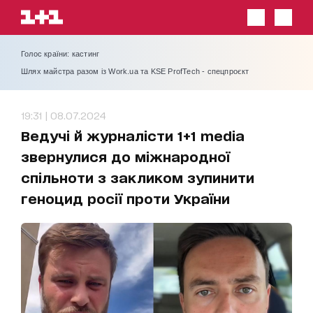
Голос країни: кастинг
Шлях майстра разом із Work.ua та KSE ProfTech - спецпроєкт
19:31 | 08.07.2024
Ведучі й журналісти 1+1 media
звернулися до міжнародної
спільноти з закликом зупинити
геноцид росії проти України