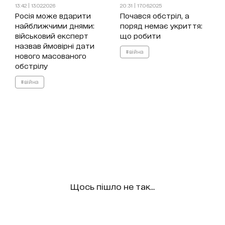
13:42 | 13.02.2026
20:31 | 17.06.2025
Росія може вдарити
Почався обстріл, а
найближчими днями:
поряд немає укриття:
військовий експерт
що робити
назвав ймовірні дати
#війна
нового масованого
обстрілу
#війна
Щось пішло не так...