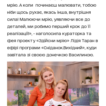
мрію. А коли починаєш малювати, тобою
ніби щось рухає, якась інша, внутрішня
сила! Малюючи мрію, уявляючи все до
деталей, ми робимо перший крок до її
реалізації!», - наголосила кураторка та
фея проекту «Здійсни мрію» Лідія Таран в
ефірі програми «Сніданок.Вихідний», куди
завітала зі своєю донечкою Василиною.