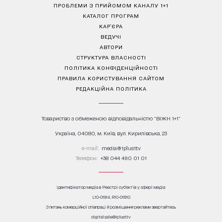
ПРОБЛЕМИ З ПРИЙОМОМ КАНАЛУ 1+1
КАТАЛОГ ПРОГРАМ
КАР’ЄРА
ВЕДУЧІ
АВТОРИ
СТРУКТУРА ВЛАСНОСТІ
ПОЛІТИКА КОНФІДЕНЦІЙНОСТІ
ПРАВИЛА КОРИСТУВАННЯ САЙТОМ
РЕДАКЦІЙНА ПОЛІТИКА
Товариство з обмеженою відповідальністю "ВІЖН 1+1"
Україна, 04080, м. Київ, вул. Кирилівська, 23
е-mail:
media@1plus1.tv
Телефон:
+38 044 490 01 01
Ідентифікатор медіа в Реєстрі суб’єктів у сфері медіа:
L10-01914, R10-01810
З питань комерційної співпраці й розміщення реклами звертайтесь
digital.sale@1plus1.tv