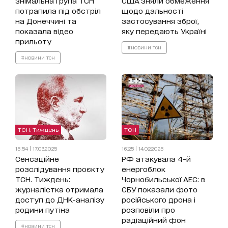
знімальна група ТСН
США зняли обмеження
потрапила під обстріл
щодо дальності
на Донеччині та
застосування зброї,
показала відео
яку передають Україні
прильоту
#новини тсн
#новини тсн
ТСН. Тиждень
ТСН
15:54 | 17.03.2025
16:25 | 14.02.2025
Сенсаційне
РФ атакувала 4-й
розслідування проєкту
енергоблок
ТСН. Тиждень:
Чорнобильської АЕС: в
журналістка отримала
СБУ показали фото
доступ до ДНК-аналізу
російського дрона і
родини путіна
розповіли про
радіаційний фон
#новини тсн