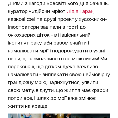
Днями з нагоди Всесвітнього Дня бажань,
куратор «Здійсни мрію»
Лідія Таран
,
казкові феї та друзі проекту художники-
ілюстратори завітали в гості до
онкохворих діток – в Національний
інститут раку, аби разом знайти і
намалювати мрії і подорожувати в уявні
світи, де неможливе стає можливим! Ми
переконані, що діткам дуже важливо
намалювати - виплекати свою неймовірну
грандіозну мрію, надихнутися, уявити
свою мету, відчути, що життя має фарби
попри все, і шлях до мрії вже змінює
життя на краще.