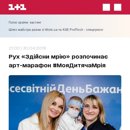
Голос країни: кастинг
Шлях майстра разом із Work.ua та KSE ProfTech - спецпроєкт
21:00 | 30.04.2018
Рух «Здійсни мрію» розпочинає
арт-марафон #МояДитячаМрія