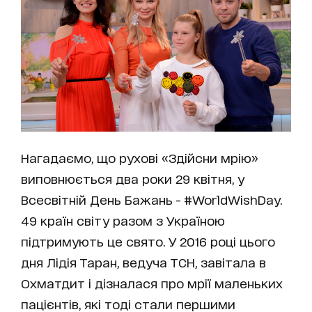
Нагадаємо, що рухові «Здійсни мрію»
виповнюється два роки 29 квітня, у
Всесвітній День Бажань - #WorldWishDay.
49 країн світу разом з Україною
підтримують це свято. У 2016 році цього
дня Лідія Таран, ведуча ТСН, завітала в
Охматдит і дізналася про мрії маленьких
пацієнтів, які тоді стали першими