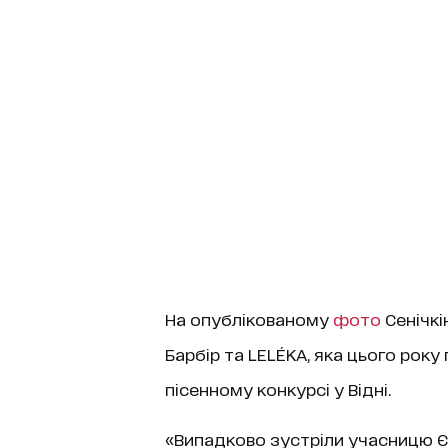
На опублікованому
фото
Сенічкі
Барбір та LELÉKA, яка цього рок
пісенному конкурсі у Відні.
«Випадково зустріли учасницю Єв