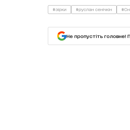
#зірки
#руслан сенічкін
#Сні
Не пропустіть головне! 