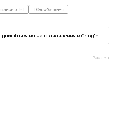
данок з 1+1
#Євробачення
Підпишіться на наші оновлення в Google!
Реклама