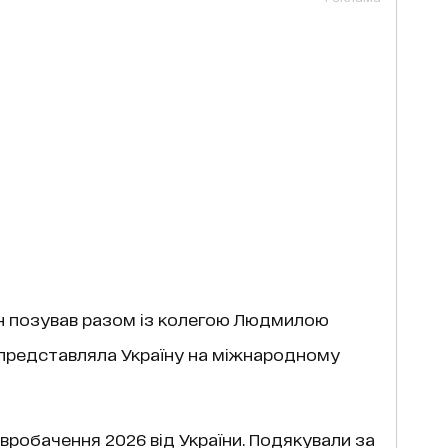
н позував разом із колегою Людмилою
у представляла Україну на міжнародному
робачення 2026 від України. Подякували за