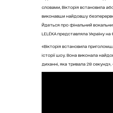
словами, Вікторія встановила аб
виконавши найдовшу безперервну
Йдеться про фінальний вокальний
LELÉKA представляла Україну на 
«Вікторія встановила приголомш
історії шоу. Вона виконала най
диханні, яка тривала 28 секунд»,