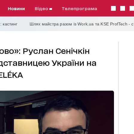
Новини
відео
телепрограма
: кастинг
Шлях майстра разом із Work.ua та KSE ProfTech - 
ово»: Руслан Сенічкін
дставницею України на
ELÉKA