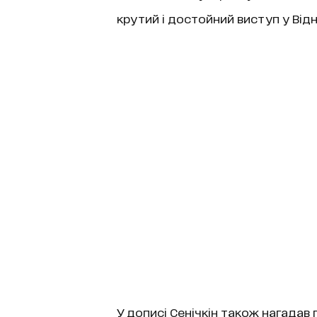
крутий і достойний виступ у Відн
У дописі Сенічкін також нагадав 