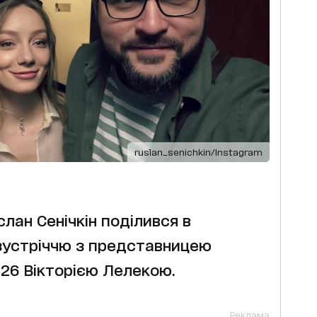
ruslan_senichkin/Instagram
слан Сенічкін поділився в
зустріччю з представницею
026 Вікторією Лелекою.
Реклама