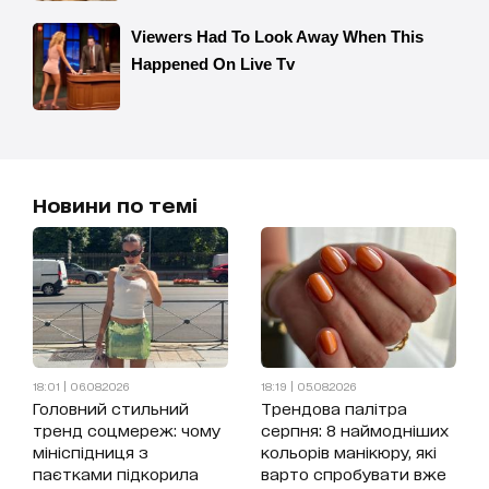
Новини по темі
18:01 | 06.08.2026
18:19 | 05.08.2026
Головний стильний
Трендова палітра
тренд соцмереж: чому
серпня: 8 наймодніших
мініспідниця з
кольорів манікюру, які
паєтками підкорила
варто спробувати вже