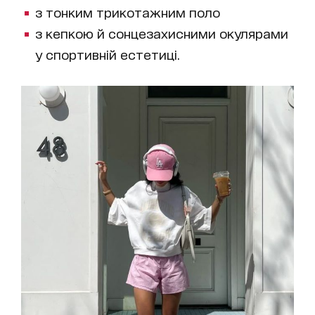
з тонким трикотажним поло
з кепкою й сонцезахисними окулярами
у спортивній естетиці.