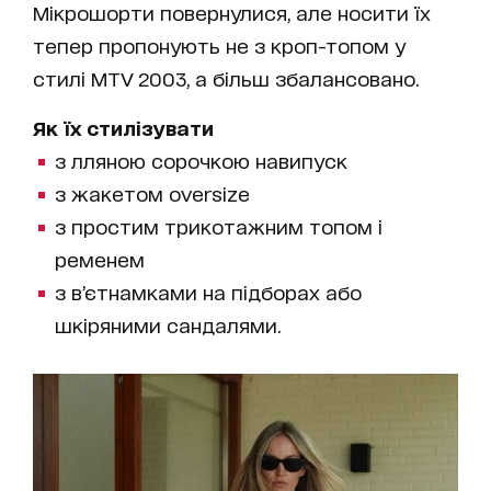
Мікрошорти повернулися, але носити їх
тепер пропонують не з кроп-топом у
стилі MTV 2003, а більш збалансовано.
Як їх стилізувати
з лляною сорочкою навипуск
з жакетом oversize
з простим трикотажним топом і
ременем
з в’єтнамками на підборах або
шкіряними сандалями.