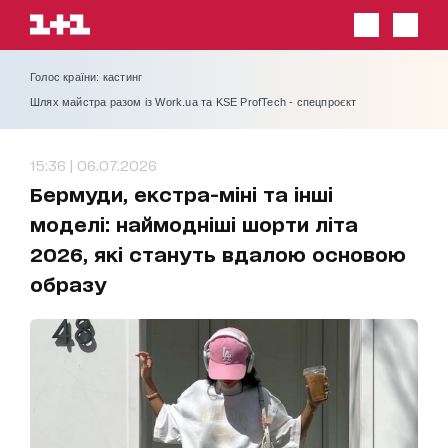
Голос країни: кастинг
Шлях майстра разом із Work.ua та KSE ProfTech - спецпроєкт
15:36 | 06.07.2026
Бермуди, екстра-міні та інші
моделі: наймодніші шорти літа
2026, які стануть вдалою основою
образу