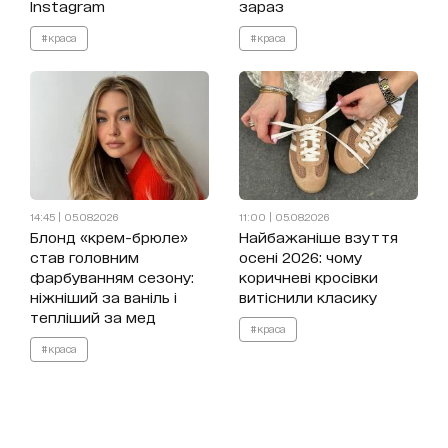
Instagram
зараз
#краса
#краса
14:45 | 05.08.2026
11:00 | 05.08.2026
Блонд «крем-брюле»
Найбажаніше взуття
став головним
осені 2026: чому
фарбуванням сезону:
коричневі кросівки
ніжніший за ваніль і
витіснили класику
тепліший за мед
#краса
#краса