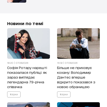
Новини по темі
18:20 | 07.08.2026
16:32 | 07.08.2026
Софія Ротару нарешті
Більше не приховує
показалася публіці: як
кохану: Володимир
зараз виглядає
Дантес вперше
легендарна 79-річна
відкрито показався з
співачка
новою обраницею
#зірки
#зірки