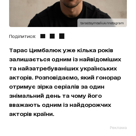
taras.tsymbaliuk/Instagram
Поділитися:
Тарас Цимбалюк уже кілька років
залишається одним із найвідоміших
та найзатребуваніших українських
акторів. Розповідаємо, який гонорар
отримує зірка серіалів за один
знімальний день та чому його
вважають одним із найдорожчих
акторів країни.
Реклама