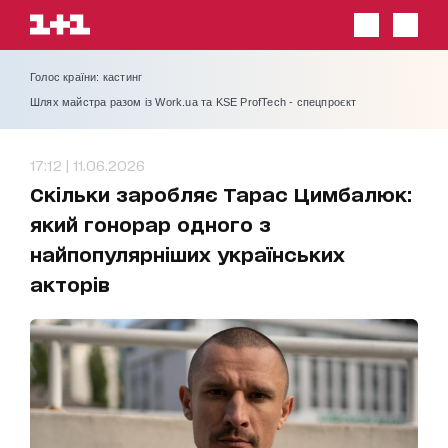
Голос країни: кастинг
Шлях майстра разом із Work.ua та KSE ProfTech - спецпроєкт
17:12 | 11.06.2026
Скільки заробляє Тарас Цимбалюк:
який гонорар одного з
найпопулярніших українських
акторів