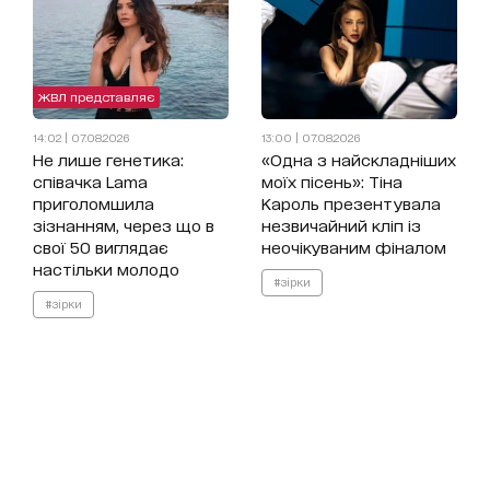
ЖВЛ представляє
14:02 | 07.08.2026
13:00 | 07.08.2026
Не лише генетика:
«Одна з найскладніших
співачка Lama
моїх пісень»: Тіна
приголомшила
Кароль презентувала
зізнанням, через що в
незвичайний кліп із
свої 50 виглядає
неочікуваним фіналом
настільки молодо
#зірки
#зірки