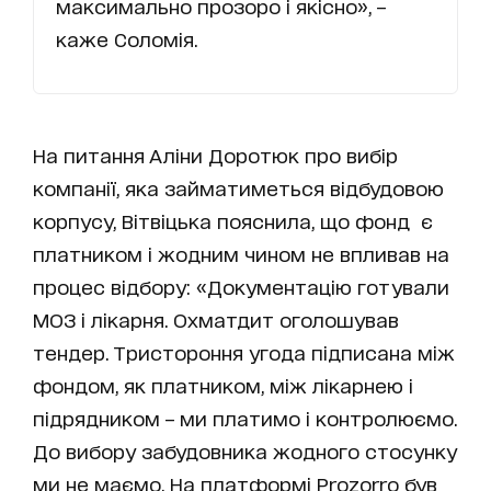
максимально прозоро і якісно», –
каже Соломія.
На питання Аліни Доротюк про вибір
компанії, яка займатиметься відбудовою
корпусу, Вітвіцька пояснила, що фонд є
платником і жодним чином не впливав на
процес відбору: «Документацію готували
МОЗ і лікарня. Охматдит оголошував
тендер. Тристороння угода підписана між
фондом, як платником, між лікарнею і
підрядником – ми платимо і контролюємо.
До вибору забудовника жодного стосунку
ми не маємо. На платформі Prozorro був