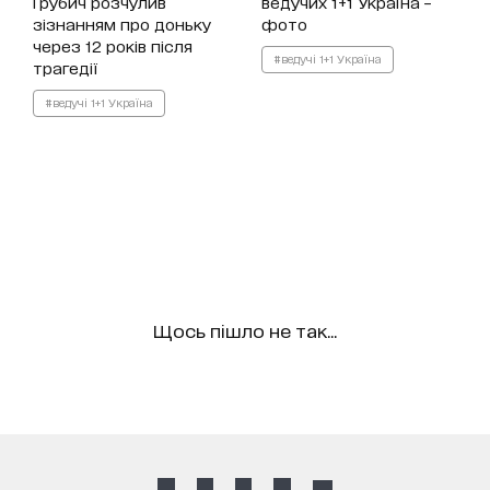
Грубич розчулив
ведучих 1+1 Україна –
зізнанням про доньку
фото
через 12 років після
#ведучі 1+1 Україна
трагедії
#ведучі 1+1 Україна
Щось пішло не так...