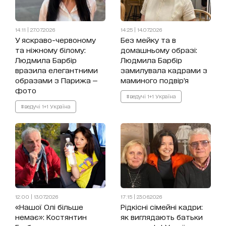
14:11 | 27.07.2026
14:25 | 14.07.2026
У яскраво-червоному
Без мейку та в
та ніжному білому:
домашньому образі:
Людмила Барбір
Людмила Барбір
вразила елегантними
замилувала кадрами з
образами з Парижа —
маминого подвір’я
фото
#ведучі 1+1 Україна
#ведучі 1+1 Україна
12:00 | 13.07.2026
17:15 | 23.06.2026
«Нашої Олі більше
Рідкісні сімейні кадри:
немає»: Костянтин
як виглядають батьки