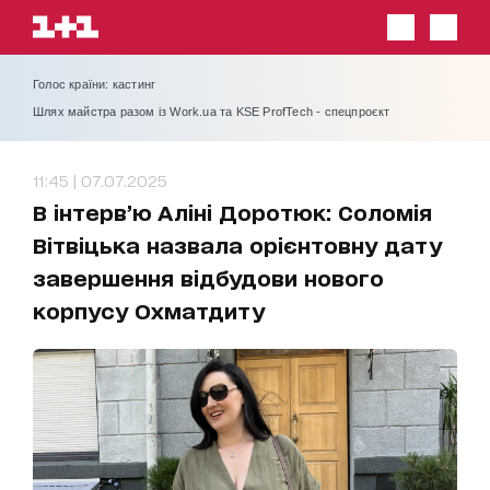
Голос країни: кастинг
Шлях майстра разом із Work.ua та KSE ProfTech - спецпроєкт
11:45 | 07.07.2025
В інтерв’ю Аліні Доротюк: Соломія
Вітвіцька назвала орієнтовну дату
завершення відбудови нового
корпусу Охматдиту