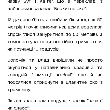
назву Syri i Kaltër, що в перекладі з
албанської означає "Блакитне око".
13 джерел б'ють з глибини більшої, ніж 50
метрів (точна глибина невідома, водолази
спроміглися зануритися до 50 метрів), а
температура води постійно тримається
на позначці 10 градусів.
Соломія та Влад вирішили не просто
скупатися у надзвичайно красивій та
холодній "пам'ятці" Албанії, але й не
побоялися стрибнути в Блакитне око з
трампліну.
Як зізналася сама ведуча, чоловік "взяв її
на слабо":