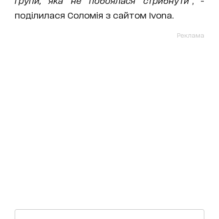
групи, яка не побоялася стрибнути
", -
поділилася Соломія з сайтом Ivona.
Реклама