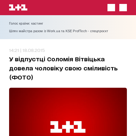
Голос країни: кастинг
Шлях майстра разом із Work.ua та KSE ProfTech - спецпроєкт
14:21 | 18.08.2015
У відпустці Соломія Вітвіцька
довела чоловіку свою сміливість
(ФОТО)