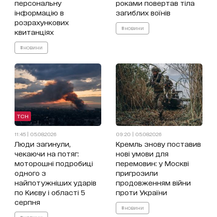
персональну
роками повертав тіла
інформацію в
загиблих воїнів
розрахункових
#новини
квитанціях
#новини
ТСН
11:45 | 05.08.2026
09:20 | 05.08.2026
Люди загинули,
Кремль знову поставив
чекаючи на потяг:
нові умови для
моторошні подробиці
перемовин: у Москві
одного з
пригрозили
найпотужніших ударів
продовженням війни
по Києву і області 5
проти України
серпня
#новини