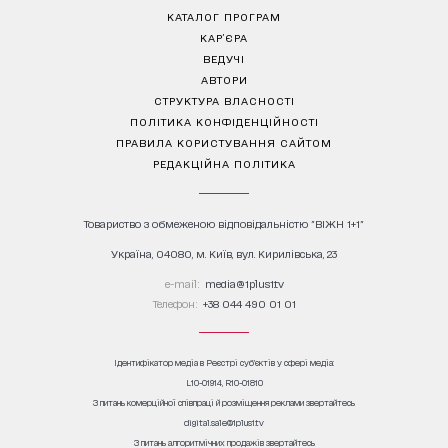
КАТАЛОГ ПРОГРАМ
КАР’ЄРА
ВЕДУЧІ
АВТОРИ
СТРУКТУРА ВЛАСНОСТІ
ПОЛІТИКА КОНФІДЕНЦІЙНОСТІ
ПРАВИЛА КОРИСТУВАННЯ САЙТОМ
РЕДАКЦІЙНА ПОЛІТИКА
Товариство з обмеженою відповідальністю "ВІЖН 1+1"
Україна, 04080, м. Київ, вул. Кирилівська, 23
е-mail:
media@1plus1.tv
Телефон:
+38 044 490 01 01
Ідентифікатор медіа в Реєстрі суб’єктів у сфері медіа:
L10-01914, R10-01810
З питань комерційної співпраці й розміщення реклами звертайтесь
digital.sale@1plus1.tv
З питань алгоритмічних продажів звертайтесь