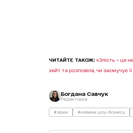
ЧИТАЙТЕ ТАКОЖ:
«Злість — це 
хейт та розповіла, чи засмучує її
Богдана Савчук
Редакторка
#зірки
#новини шоу-бізнесу