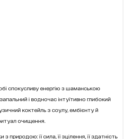
собі спокусливу енергію з шаманською
апальний і водночас інтуїтивно глибокий
узичний коктейль з соулу, ембієнту й
 ритуал очищення.
 з природою: її сила, її зцілення, її здатність