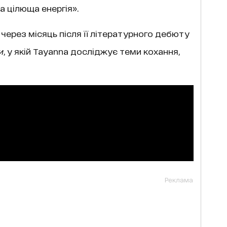
а цілюща енергія».
через місяць після її літературного дебюту
и
, у якій Tayanna досліджує теми кохання,
Реклама