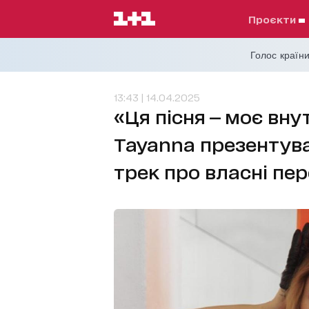
проєкти
Голос країни
13:43 | 14.04.2025
«Ця пісня — моє вн
Tayanna презентув
трек про власні пе