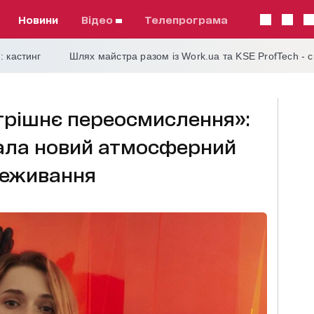
Новини
відео
телепрограма
: кастинг
Шлях майстра разом із Work.ua та KSE ProfTech - 
утрішнє переосмислення»:
ала новий атмосферний
реживання