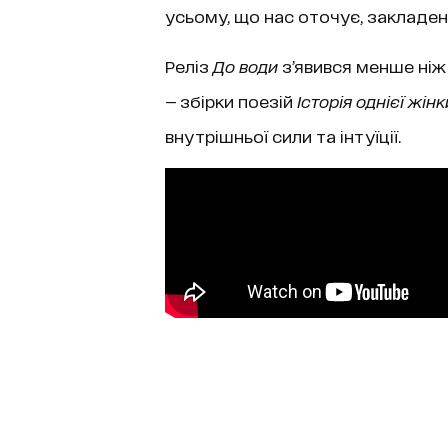
усьому, що нас оточує, закладен
Реліз
До води
з’явився менше ніж 
— збірки поезій
Історія однієї жінк
внутрішньої сили та інтуїції.