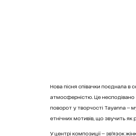
Нова пісня співачки поєднала в 
атмосферністю. Це несподівано з
поворот у творчості Tayanna — м
етнічних мотивів, що звучить як
У центрі композиції — зв’язок жінки