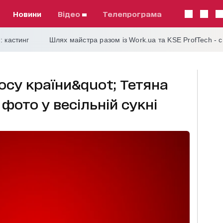
Новини
відео
телепрограма
: кастинг
Шлях майстра разом із Work.ua та KSE ProfTech - 
осу країни&quot; Тетяна
фото у весільній сукні