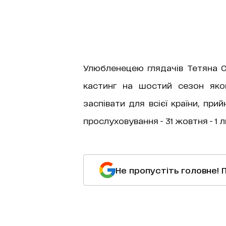
Улюбленецею глядачів Тетяна Ст
кастинг на шостий сезон яког
заспівати для всієї країни, пр
прослуховування - 31 жовтня - 1 
Не пропустіть головне! 