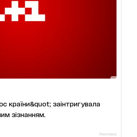
ос країни&quot; заінтригувала
им зізнанням.
Реклама