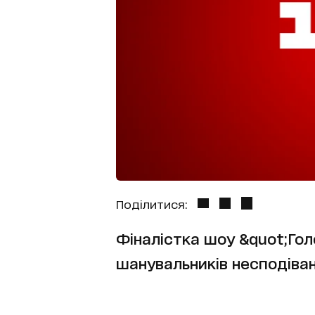
Поділитися:
Фіналістка шоу &quot;Гол
шанувальників несподіван