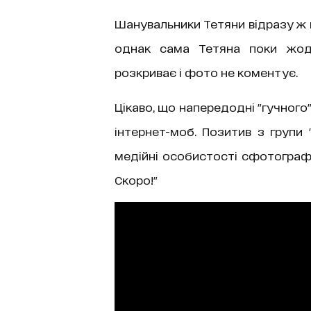
Шанувальники Тетяни відразу ж 
однак сама Тетяна поки жод
розкриває і фото не коментує.
Цікаво, що напередодні "гучного
інтернет-моб. Позитив з групи
медійні особистості сфотографу
Скоро!"