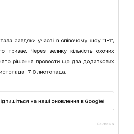
ала завдяки участі в співочому шоу "1+1",
о триває. Через велику кількість охочих
ийнято рішення провести ще два додаткових
листопада і 7-8 листопада.
Підпишіться на наші оновлення в Google!
Реклама