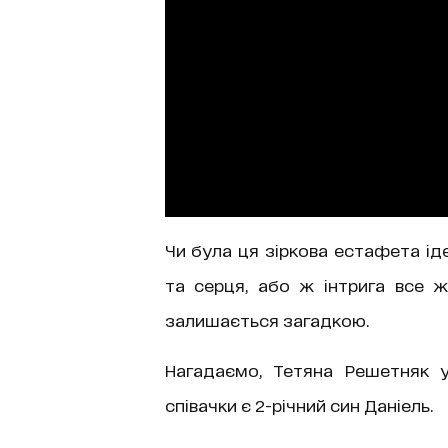
Чи була ця зіркова естафета ід
та серця, або ж інтрига все ж
залишається загадкою.
Нагадаємо, Тетяна Решетняк 
співачки є 2-річний син Даніель.