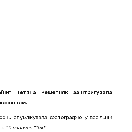
їни" Тетяна Решетняк заінтригувала
зізнанням.
ісень опублікувала фотографію у весільній
а: "
Я сказала "Так!
"