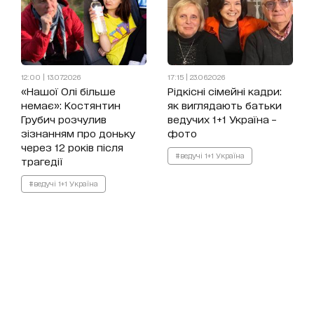
12:00 | 13.07.2026
17:15 | 23.06.2026
«Нашої Олі більше
Рідкісні сімейні кадри:
немає»: Костянтин
як виглядають батьки
Грубич розчулив
ведучих 1+1 Україна –
зізнанням про доньку
фото
через 12 років після
#ведучі 1+1 Україна
трагедії
#ведучі 1+1 Україна