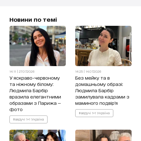
Новини по темі
14:11 | 27.07.2026
14:25 | 14.07.2026
У яскраво-червоному
Без мейку та в
та ніжному білому:
домашньому образі:
Людмила Барбір
Людмила Барбір
вразила елегантними
замилувала кадрами з
образами з Парижа —
маминого подвір’я
фото
#ведучі 1+1 Україна
#ведучі 1+1 Україна