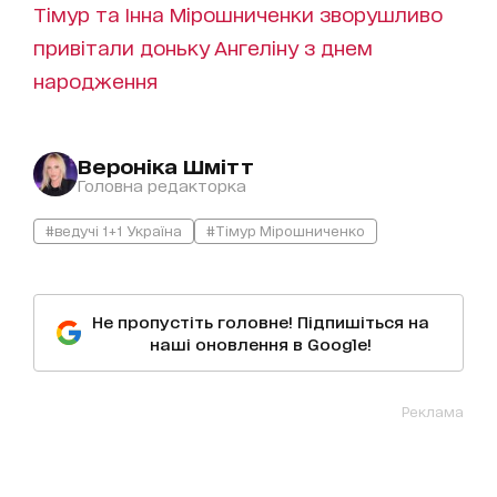
Тімур та Інна Мірошниченки зворушливо
привітали доньку Ангеліну з днем
народження
Вероніка Шмітт
Головна редакторка
#ведучі 1+1 Україна
#Тімур Мірошниченко
Не пропустіть головне! Підпишіться на
наші оновлення в Google!
Реклама