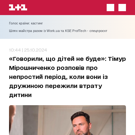
Голос країни: кастинг
Шлях майстра разом із Work.ua та KSE ProfTech - спецпроєкт
10:44 | 25.10.2024
«Говорили, що дітей не буде»: Тімур
Мірошниченко розповів про
непростий період, коли вони із
дружиною пережили втрату
дитини