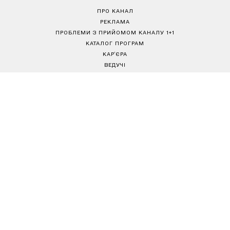
ПРО КАНАЛ
РЕКЛАМА
ПРОБЛЕМИ З ПРИЙОМОМ КАНАЛУ 1+1
КАТАЛОГ ПРОГРАМ
КАР’ЄРА
ВЕДУЧІ
АВТОРИ
СТРУКТУРА ВЛАСНОСТІ
ПОЛІТИКА КОНФІДЕНЦІЙНОСТІ
ПРАВИЛА КОРИСТУВАННЯ САЙТОМ
РЕДАКЦІЙНА ПОЛІТИКА
Товариство з обмеженою відповідальністю "ВІЖН 1+1"
Україна, 04080, м. Київ, вул. Кирилівська, 23
е-mail:
media@1plus1.tv
Телефон:
+38 044 490 01 01
Ідентифікатор медіа в Реєстрі суб’єктів у сфері медіа: