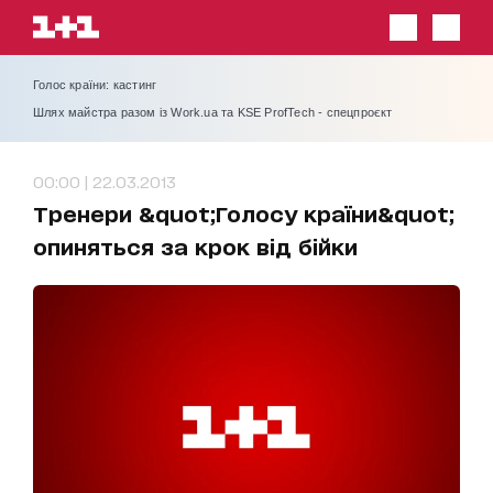
Голос країни: кастинг
Шлях майстра разом із Work.ua та KSE ProfTech - спецпроєкт
00:00 | 22.03.2013
Тренери &quot;Голосу країни&quot;
опиняться за крок від бійки