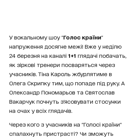
У вокальному шоу "
Голос країни
"
напруження досягне межі! Вже у неділю
24 березня на каналі
1+1
глядачі побачать,
як зіркові тренери посваряться через
учасників. Тіна Кароль жбурлятиме в
Олега Скрипку тим, що попаде під руку. А
Олександр Пономарьов та Святослав
Вакарчук почнуть з'ясовувати стосунки
на очах у всіх глядачів.
Через кого з учасників на "Голосі країни"
спалахнуть пристрасті? Чи зможуть