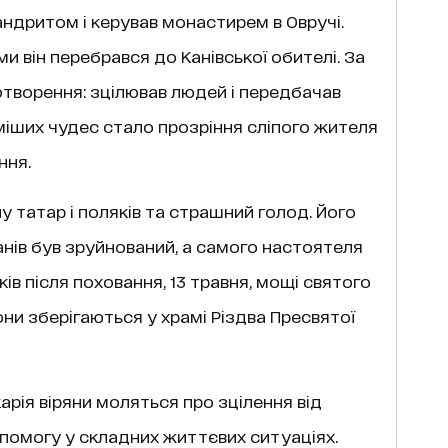
андритом і керував монастирем в Овручі.
и він перебрався до Канівської обителі. За
отворення: зцілював людей і передбачав
оміших чудес стало прозріння сліпого жителя
ння.
 татар і поляків та страшний голод. Його
анів був зруйнований, а самого настоятеля
ів після поховання, 13 травня, мощі святого
они зберігаються у храмі Різдва Пресвятої
арія віряни моляться про зцілення від
помогу у складних життєвих ситуаціях.