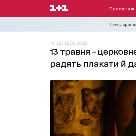
проєкти
Голос країни
14:32 | 12.05.2026
13 травня – церковн
радять плакати й д