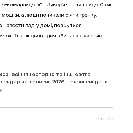
р’я-комарниця або Лукер’я-гречишниця. Саме
а мошки, а люди починали сіяти гречку.
о навести лад у домі, позбутися
ичок. Також цього дня збирали лікарські
Вознесіння Господнє та інші свята:
лендар на травень 2026 — оновлені дати
26
Реклама