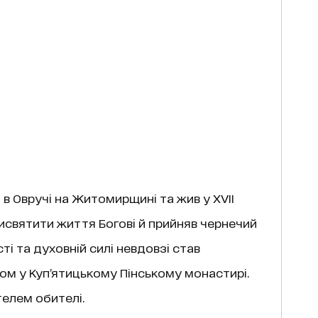
в Овручі на Житомирщині та жив у XVII
 присвятити життя Богові й прийняв чернечий
ті та духовній силі невдовзі став
ом у Куп’ятицькому Пінському монастирі.
елем обителі.