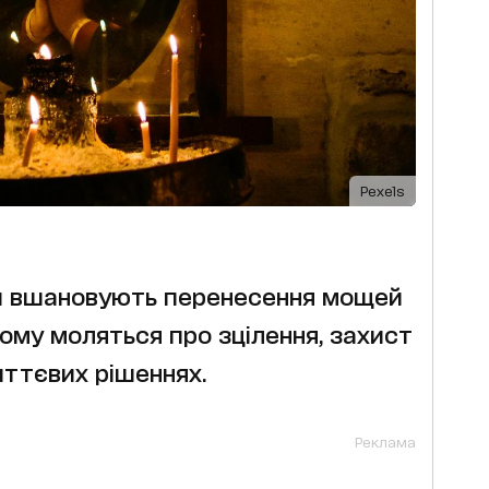
Pexels
яни вшановують перенесення мощей
ому моляться про зцілення, захист
ттєвих рішеннях.
Реклама