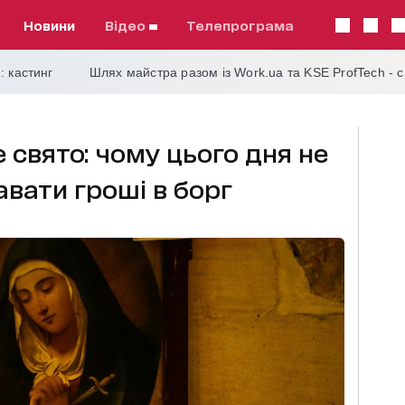
Новини
відео
телепрограма
: кастинг
Шлях майстра разом із Work.ua та KSE ProfTech - 
е свято: чому цього дня не
авати гроші в борг