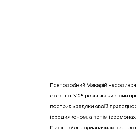
Преподобний Макарій народився 
столітті. У 25 років він вирішив
постриг. Завдяки своїй праведнос
ієродияконом, а потім ієромонах
Пізніше його призначили настоят