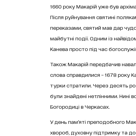
1660 року Макарій уже був архім
Після руйнування святині полякам
переказами, святий мав дар чуд
майбутні події. Одним із найвід
Канева просто під час богослужі
Також Макарій передбачив навалу
слова справдилися – 1678 року К
турки стратили. Через десять рок
були знайдені нетлінними. Нині в
Богородиці в Черкасах.
У день пам’яті преподобного Мак
хвороб, духовну підтримку та до