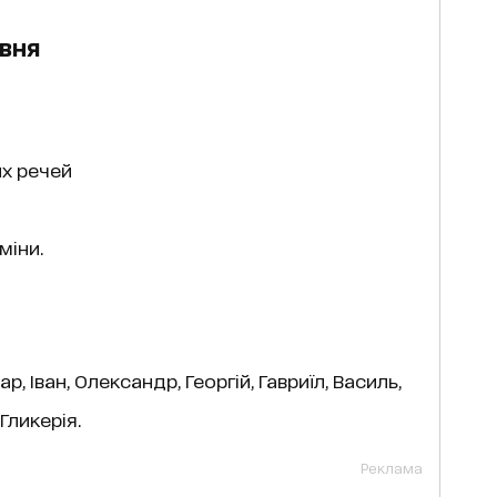
вня
их речей
міни.
, Іван, Олександр, Георгій, Гавриїл, Василь,
 Гликерія.
Реклама