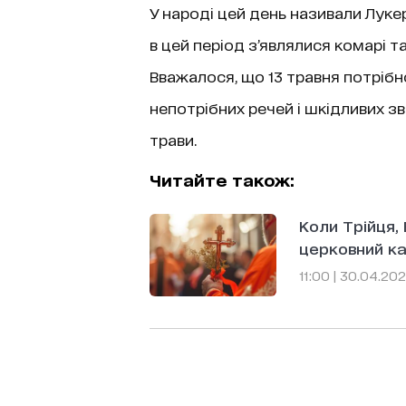
У народі цей день називали Луке
в цей період з’являлися комарі т
Вважалося, що 13 травня потрібн
непотрібних речей і шкідливих зв
трави.
Читайте також:
Коли Трійця, 
церковний ка
11:00 | 30.04.20