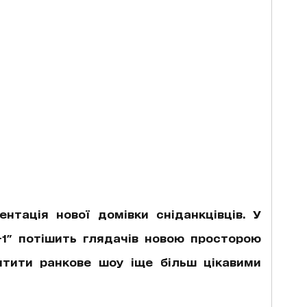
нтація нової домівки сніданкцівців. У
1+1" потішить глядачів новою просторою
итити ранкове шоу іще більш цікавими