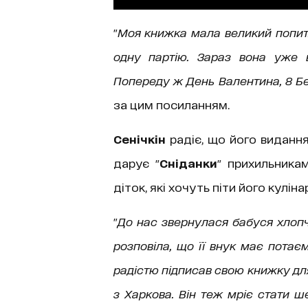
"
Моя книжка мала великий попит.
одну партію. Зараз вона уже 
Попереду ж День Валентина, 8 Бер
за цим посиланням.
Сенічкін
радіє, що його видання 
дарує "
Сніданки
" прихильникам
діток, які хочуть піти його кулі
"
До нас звернулася бабуся хлопч
розповіла, що її внук має потає
радістю підписав свою книжку для
з Харкова. Він теж мріє стати ш