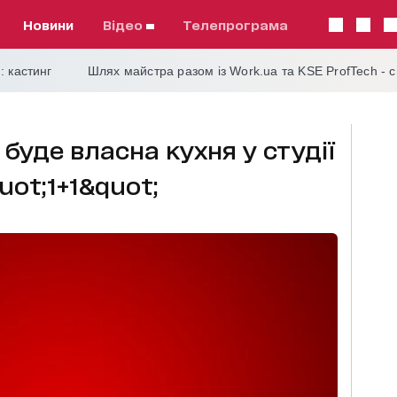
Новини
відео
телепрограма
: кастинг
Шлях майстра разом із Work.ua та KSE ProfTech - 
 буде власна кухня у студії
uot;1+1&quot;