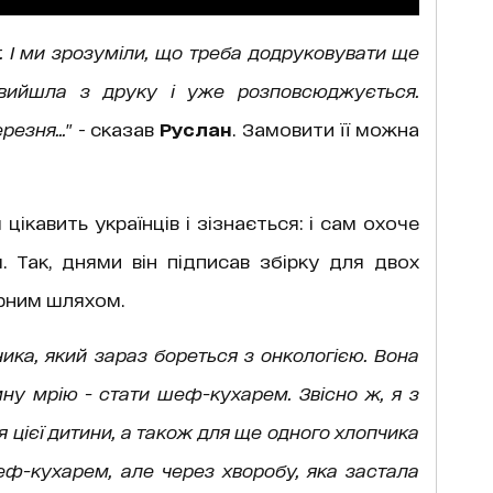
 І ми зрозуміли, що треба додруковувати ще
вийшла з друку і уже розповсюджується.
езня...
" - сказав
Руслан
. Замовити її можна
цікавить українців і зізнається: і сам охоче
. Так, днями він підписав збірку для двох
нарним шляхом.
ика, який зараз бореться з онкологією. Вона
мну мрію - стати шеф-кухарем. Звісно ж, я з
 цієї дитини, а також для ще одного хлопчика
еф-кухарем, але через хворобу, яка застала