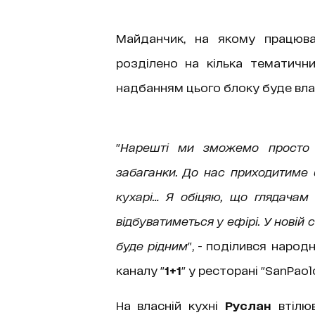
Майданчик, на якому працюва
розділено на кілька тематичн
надбанням цього блоку буде вл
"
Нарешті ми зможемо просто в 
забаганки. До нас приходитиме б
кухарі… Я обіцяю, що глядачам
відбуватиметься у ефірі. У новій 
буде рідним
", - поділився народ
каналу "
1+1
" у ресторані "SanPaolo
На власній кухні
Руслан
втілюв