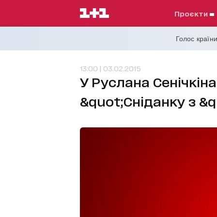
проєкти
Голос країни
13:00 | 03.02.2015
У Руслана Сенічкіна
&quot;Сніданку з &q