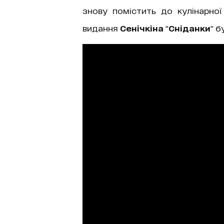
знову помістить до кулінарної
видання
Сенічкіна
"
Сніданки
" 