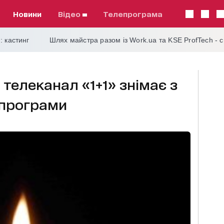
Новини
відео
телепрограма
: кастинг
Шлях майстра разом із Work.ua та KSE ProfTech - 
 телеканал «1+1» знімає з
 програми