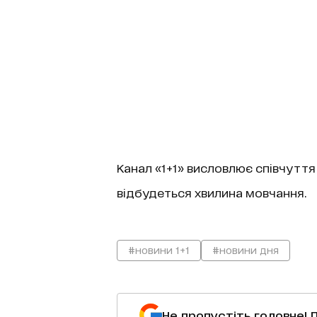
Канал «1+1» висловлює співчуття р
відбудеться хвилина мовчання.
#новини 1+1
#новини дня
Не пропустіть головне! 