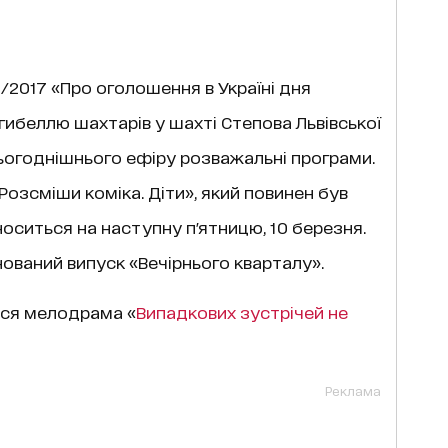
2017 «Про оголошення в Україні дня
гибеллю шахтарів у шахті Степова Львівської
 сьогоднішнього ефіру розважальні програми.
Розсміши коміка. Діти», який повинен був
носиться на наступну п'ятницю, 10 березня.
ований випуск «Вечірнього кварталу».
ися мелодрама «
Випадкових зустрічей не
Реклама