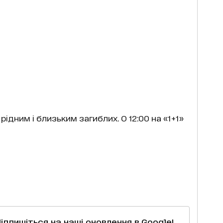
ідним і близьким загиблих. О 12:00 на «1+1»
Підпишіться на наші оновлення в Google!