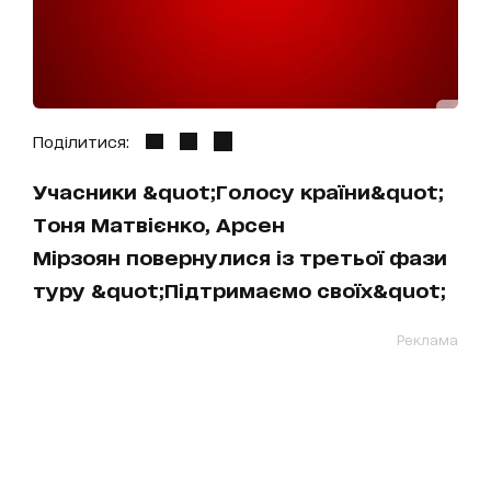
Поділитися:
Учасники &quot;Голосу країни&quot;
Тоня Матвієнко, Арсен
Мірзоян повернулися із третьої фази
туру &quot;Підтримаємо своїх&quot;
Реклама