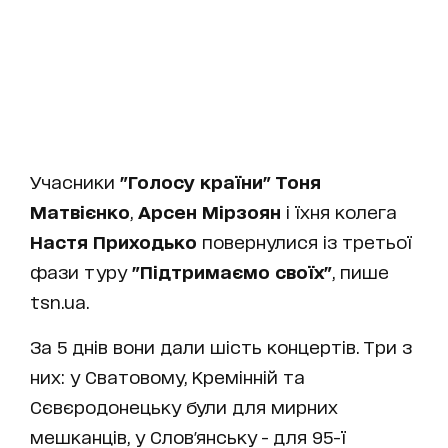
Учасники
"Голосу країни" Тоня
Матвієнко
,
Арсен Мірзоян
і їхня колега
Настя Приходько
повернулися із третьої
фази туру
"Підтримаємо своїх"
, пише
tsn.ua.
За 5 днів вони дали шість концертів. Три з
них: у Сватовому, Кремінній та
Сєвєродонецьку були для мирних
мешканців, у Слов'янську - для 95-ї