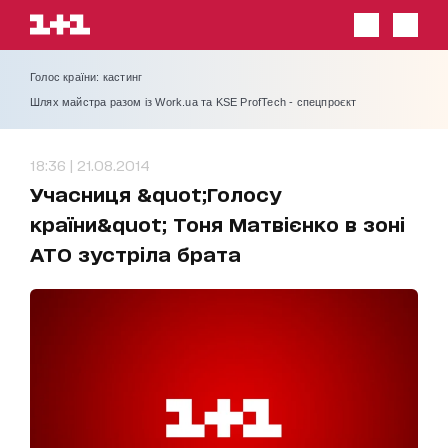
Голос країни: кастинг
Шлях майстра разом із Work.ua та KSE ProfTech - спецпроєкт
18:36 | 21.08.2014
Учасниця &quot;Голосу
країни&quot; Тоня Матвієнко в зоні
АТО зустріла брата