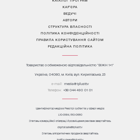
КАТАЛОГ ПРОГРАМ
КАР’ЄРА
ВЕДУЧІ
АВТОРИ
СТРУКТУРА ВЛАСНОСТІ
ПОЛІТИКА КОНФІДЕНЦІЙНОСТІ
ПРАВИЛА КОРИСТУВАННЯ САЙТОМ
РЕДАКЦІЙНА ПОЛІТИКА
Товариство з обмеженою відповідальністю "ВІЖН 1+1"
Україна, 04080, м. Київ, вул. Кирилівська, 23
е-mail:
media@1plus1.tv
Телефон:
+38 044 490 01 01
Ідентифікатор медіа в Реєстрі суб’єктів у сфері медіа:
L10-01914, R10-01810
З питань комерційної співпраці й розміщення реклами звертайтесь
digital.sale@1plus1.tv
З питань алгоритмічних продажів звертайтесь
traffic-team@1plus1.tv