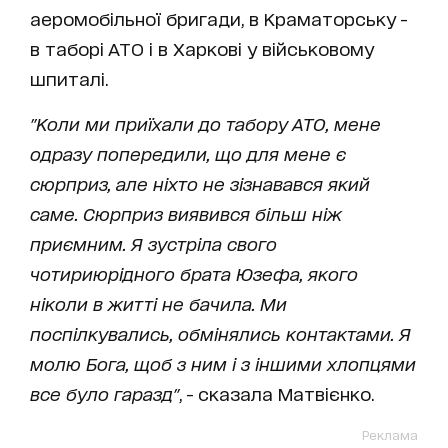
аеромобільної бригади, в Краматорську -
в таборі АТО і в Харкові у військовому
шпиталі.
"Коли ми приїхали до табору АТО, мене
одразу попередили, що для мене є
сюрприз, але ніхто не зізнавався який
саме. Сюрприз виявився більш ніж
приємним. Я зустріла свого
чотириюрідного брата Юзефа, якого
ніколи в житті не бачила. Ми
поспілкувались, обмінялись контактами. Я
молю Бога, щоб з ним і з іншими хлопцями
все було гаразд"
, - сказала Матвієнко.
Реклама