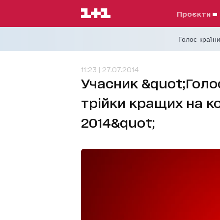
проєкти
Голос країни
11:23 | 27.07.2014
Учасник &quot;Голо
трійки кращих на к
2014&quot;