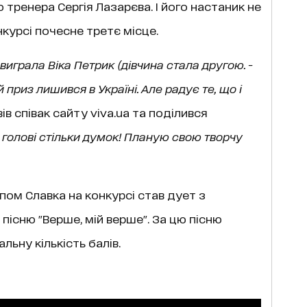
тренера Сергія Лазарєва. І його настаник не
нкурсі почесне третє місце.
играла Віка Петрик (дівчина стала другою. -
 приз лишився в Україні. Але радує те, що і
овів співак сайту viva.ua та поділився
 голові стільки думок! Планую свою творчу
ом Славка на конкурсі став дует з
існю "Верше, мій верше". За цю пісню
льну кількість балів.