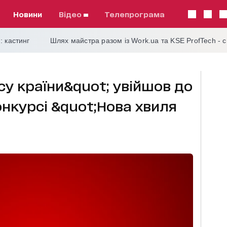
Новини
відео
телепрограма
: кастинг
Шлях майстра разом із Work.ua та KSE ProfTech - 
су країни&quot; увійшов до
онкурсі &quot;Нова хвиля