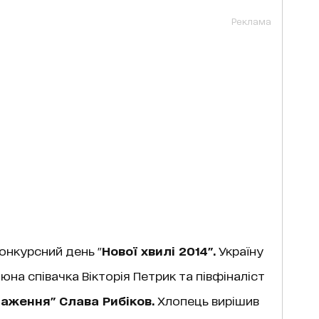
Реклама
конкурсний день "
Нової хвилі 2014".
Україну
на співачка Вікторія Петрик та півфіналіст
таження" Слава Рибіков.
Хлопець вирішив