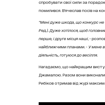
спробувати свої сили за порадою 
помилився. В'ячеслав посів на ко
"Мені дуже шкода, що конкурс не в
Ред.). Дуже хотілося, щоб головний
перше, і друге місця наші
, - розп
найближчими планами. -
У мене в
діяльність, готуюся до весілля.
Нагадаємо, що найкращим виступ
Джамалою. Разом вони виконали п
Рибіков отримав від журі максима