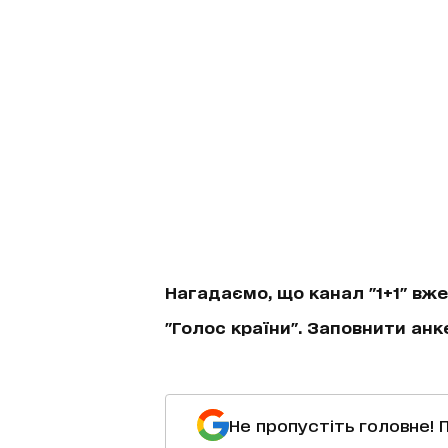
Нагадаємо, що канал "1+1" вж
"Голос країни". Заповнити анк
Не пропустіть головне! 