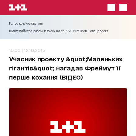
Голос країни: кастинг
Шлях майстра разом із Work.ua та KSE ProfTech - спецпроєкт
15:00 | 12.10.2015
Учасник проекту &quot;Маленьких
гігантів&quot; нагадав Фреймут її
перше кохання (ВІДЕО)