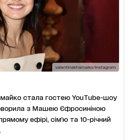
valentinakhamaiko/Instagram
амайко стала гостею YouTube-шоу
говорила з Машею Єфросиніною
прямому ефірі, сім’ю та 10-річний
.