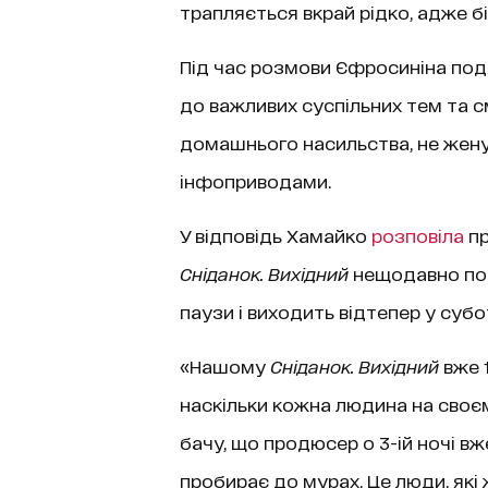
трапляється вкрай рідко, адже б
Під час розмови Єфросиніна по
до важливих суспільних тем та с
домашнього насильства, не жен
інфоприводами.
У відповідь Хамайко
розповіла
пр
Сніданок. Вихідний
нещодавно пове
паузи і виходить відтепер у субот
«Нашому
Сніданок. Вихідний
вже 
наскільки кожна людина на своєму
бачу, що продюсер о 3-ій ночі вж
пробирає до мурах. Це люди, які