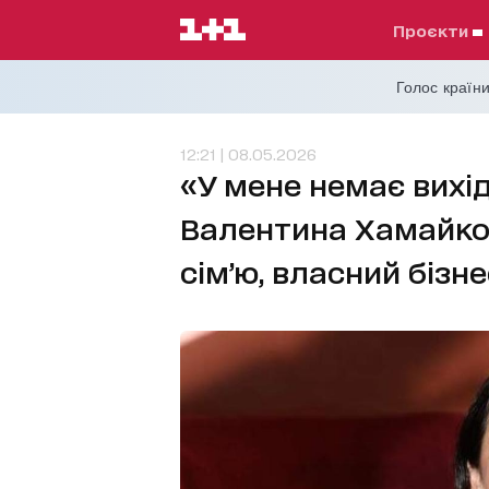
проєкти
Голос країни
12:21 | 08.05.2026
«У мене немає вихі
Валентина Хамайко 
сім’ю, власний бізне