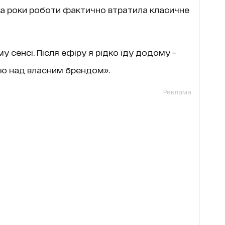
за роки роботи фактично втратила класичне
у сенсі. Після ефіру я рідко їду додому –
юю над власним брендом».
Реклама