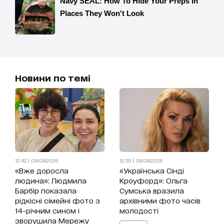
Новини по темі
12:42 | 08.08.2026
12:35 | 08.08.2026
«Вже доросла
«Українська Сінді
людина»: Людмила
Кроуфорд»: Ольга
Барбір показала
Сумська вразила
рідкісні сімейні фото з
архівними фото часів
14-річним сином і
молодості
зворушила Мережу