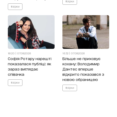
#зірки
#зірки
18:20 | 07.08.2026
16:32 | 07.08.2026
Софія Ротару нарешті
Більше не приховує
показалася публіці: як
кохану: Володимир
зараз виглядає
Дантес вперше
співачка
відкрито показався з
новою обраницею
#зірки
#зірки