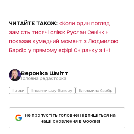
ЧИТАЙТЕ ТАКОЖ:
«Коли один погляд
замість тисячі слів»: Руслан Сенічкін
показав кумедний момент з Людмилою
Барбір у прямому ефірі Сніданку з 1+1
Вероніка Шмітт
Головна редакторка
#зірки
#новини шоу-бізнесу
#людмила барбір
Не пропустіть головне! Підпишіться на
наші оновлення в Google!