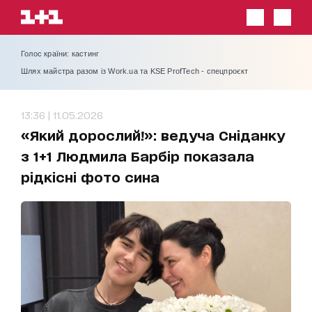
Голос країни: кастинг
Шлях майстра разом із Work.ua та KSE ProfTech - спецпроєкт
13:36 | 11.05.2026
«Який дорослий!»: ведуча Сніданку
з 1+1 Людмила Барбір показала
рідкісні фото сина