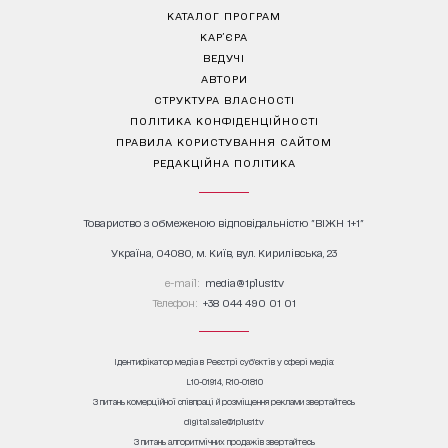
КАТАЛОГ ПРОГРАМ
КАР’ЄРА
ВЕДУЧІ
АВТОРИ
СТРУКТУРА ВЛАСНОСТІ
ПОЛІТИКА КОНФІДЕНЦІЙНОСТІ
ПРАВИЛА КОРИСТУВАННЯ САЙТОМ
РЕДАКЦІЙНА ПОЛІТИКА
Товариство з обмеженою відповідальністю "ВІЖН 1+1"
Україна, 04080, м. Київ, вул. Кирилівська, 23
е-mail:
media@1plus1.tv
Телефон:
+38 044 490 01 01
Ідентифікатор медіа в Реєстрі суб’єктів у сфері медіа:
L10-01914, R10-01810
З питань комерційної співпраці й розміщення реклами звертайтесь
digital.sale@1plus1.tv
З питань алгоритмічних продажів звертайтесь