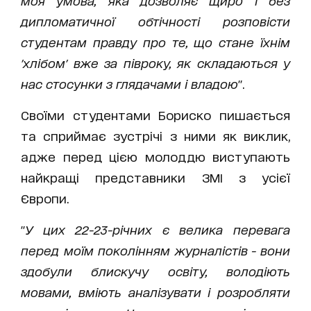
моя умова, яка дозволяє щиро і без
дипломатичної обтічності розповісти
студентам правду про те, що стане їхнім
'хлібом' вже за півроку, як складаються у
нас стосунки з глядачами і владою
".
Своїми студентами Бориско пишається
та сприймає зустрічі з ними як виклик,
адже перед цією молоддю виступають
найкращі представники ЗМІ з усієї
Європи.
"
У цих 22-23-річних є велика перевага
перед моїм поколінням журналістів - вони
здобули блискучу освіту, володіють
мовами, вміють аналізувати і розробляти