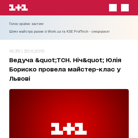
Голос країни: кастинг
Шлях майстра разом із Work.ua та KSE ProfTech - спецпроєкт
16:35 | 30.11.2015
Ведуча &quot;ТСН. Ніч&quot; Юлія
Бориско провела майстер-клас у
Львові