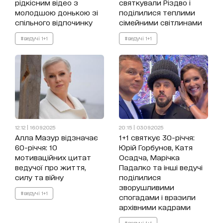
рідкісним відео з
святкували Різдво і
молодшою донькою зі
поділилися теплими
спільного відпочинку
сімейними світлинами
#ведучі 1+1
#ведучі 1+1
12:12 | 16.09.2025
20:15 | 03.09.2025
Алла Мазур відзначає
1+1 святкує 30-річчя:
60-річчя: 10
Юрій Горбунов, Катя
мотиваційних цитат
Осадча, Марічка
ведучої про життя,
Падалко та інші ведучі
силу та війну
поділилися
зворушливими
#ведучі 1+1
спогадами і вразили
архівними кадрами
#ведучі 1+1