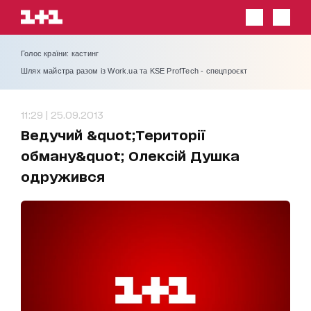
Голос країни: кастинг
Шлях майстра разом із Work.ua та KSE ProfTech - спецпроєкт
11:29 | 25.09.2013
Ведучий &quot;Території
обману&quot; Олексій Душка
одружився