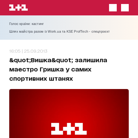
Голос країни: кастинг
Шлях майстра разом із Work.ua та KSE ProfTech - спецпроєкт
16:05 | 25.09.2013
&quot;Вишка&quot; залишила
маестро Гришка у самих
спортивних штанях