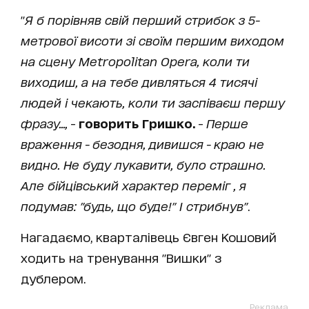
"
Я б порівняв свій перший стрибок з 5-
метрової висоти зі своїм першим виходом
на сцену Metropolitan Opera, коли ти
виходиш, а на тебе дивляться 4 тисячі
людей і чекають, коли ти заспіваєш першу
фразу...,
-
говорить Гришко.
-
Перше
враження - безодня, дивишся - краю не
видно. Не буду лукавити, було страшно.
Але бійцівський характер переміг , я
подумав: "будь, що буде!" І стрибнув"
.
Нагадаємо, кварталівець Євген Кошовий
ходить на тренування "Вишки" з
дублером.
Реклама